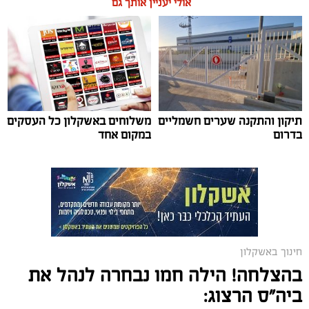
אולי יעניין אותך גם
תיקון והתקנה שערים חשמליים
משלוחים באשקלון כל העסקים
צילום: דוברות עיריית אשקלון
בדרום
במקום אחד
מערכת "אשקלונים" / 16:09 03.08.26
חינוך באשקלון
תגים:
מנהלת
,
עיר היין
,
פנינה גרין
בהצלחה! הילה חמו נבחרה לנהל את
פנינה גרין, תושבת אשקלון, נבחרה לנהל את בית הספר עיר
ביה"ס הרצוג:
היין מ"מ. לפנינה ותק של 17 שנים במערכת החינוך, במהלכן