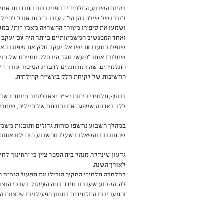
בסיום השבוע, התלמידים הפגינו רוח התנדבות אמי
לזכרו של שילה כהן הי"ד, עזרו בהכנת אוכל לחייל
ושמעו את סיפורו מעורר ההשראה מאמו רותי. במקב
ואחד המפגשים המשמעותיים ביותר היה עם יעקב מו
שנפלו במערכות ישראל. יעקב חלק את סיפורו האי
שמלוות אותו. "מעשי חסד היו חלק מחייהם של בניי, 
התלמידים, שהיו מרותקים לדבריו. הסיפור עורר די
החשיבות של לקיחת חלק בעשייה קהילתית.
בנוסף, תלמידי כיתות י'-י"ב יצאו לסיור מיוחד בשד
ללב באדמה שספגה את גבורתם של חיילים, שוטרים
במהלך השבוע נחשפו כוחות גדולים ותובנות משמעו
שהתובנות והשאלות שעלו מהשבוע הזה ילוו אותם 
גדעון שינדלר, מנהל בית הספר ציין כי "החינוך ל
לאורך השנה.
במלחמה תלמידי המקיף הובילו את תפעול הגמ"ח העי
לה. השבוע שעברנו חידד כמה העיסוק בערכי הנצח
והתעניינות התלמידים במגוון הפעילויות שהצוות ה