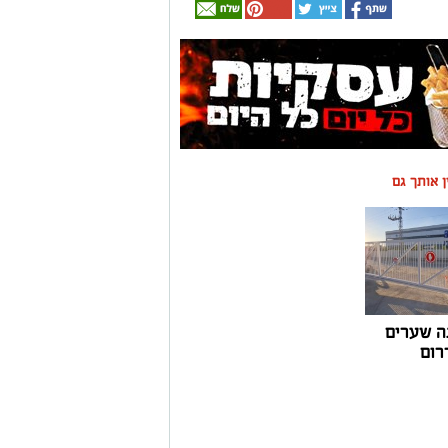
ין אותך גם
ה שערים
רום