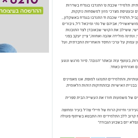
תית: תלמידי שכבת ט' התנדבו בגמ"ח בשדרות
ים ובעטיפת מצרכי מזון למשפחות נזקקות,
יל, תלמידי שכבת ח' התנדבו בגמ"ח באשקלון, ,
שיאשוילי, אביהם של נתי ומיכאל ז"ל, גיבורים
שי, ששילב את הקושי שבאובדן לצד התובנות
ונתינה מולידה אהבה ואחווה," ציין יעקב בפני
ון עמוק על ערכי החסד והאחריות החברתית, ועל
רות, בעוטף עזה ובאתר "הנובה". סיור מרגש ונוגע
 ואזרחים כאחד.
תיות, והתלמידים התנהגו למופת. אנו מאמינים
בבניית האישיות ובהתחזקות הזהות הלאומית.
חיים של משמעות חורז את העשייה הבית ספרית
רוני וחיזוק הרוח של חיילי צה"ל בעיר ומחוצה
 קרוב ללב התלמידים וזה התבטא בשיתוף פעולה
נפלא יזם בשבוע הגבורה"