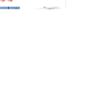
אולי יעני
משלוחים באשקלון כל
תיקון והתקנ
העסקים במקום אחד
חשמליים בד
צילום: דוברות עיריית אשקלון
במערכת החינוך, במהלכן מילאה מגוון תפקידים, 
בחטיבת הביניים בבית הספר אורט מקיף א' באשקלו
עם בחירתה לתפקיד אמרה פנינה
: "אני מאמינה שב
כל תלמיד, איש צוות והורה – מקום של שייכות, ביטח
במערכת יחסים המבוססת על הקשבה, אכפתיות, שות