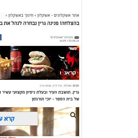
אתר אשקלונים - אשקלון
>
חינוך באשקלון
>
בהצלחה! פנינה גרין נבחרה לנהל את ביה
מערכת "אשקלונים"
03.08.26 / 16:09
תגים:
מנהלת
,
עיר היין
,
פנינה גרין
גרין, תושבת העיר ובעלת ניסיון מקצועי עשיר
של בית הספר – יוכי תורג'מן
קרא ע