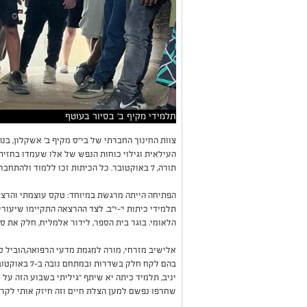
תלמידי מקיף ב' בסיור בעוטף
צוות החינוך החברתי של בי"ס מקיף ב' אשקלון, בנ
העילאית וגילוי כוחות הנפש של אלו שעמדו בחז
תורה, 7 באוקטובר. כל הכיתות זכו ללמוד ולהתחבר לערכים של גבורה, ערבות הדדית, חסד ועוז רוח.
הפתיחה הייתה מרגשת במיוחד: טקס עוצמתי והרצאה
תלמידי כיתות י'-י"ב. לצד ההרצאה התקיימו שיעור
הלאומי. בוגר בית הספר, לידור אלמליח, חלק את ס
אלישיב מזרחי, מורה למגמת מדעי הרפואה,הוביל ס
בהם לקח חלק בשדרות ובמתחם נובה ב-7 באוקטובר.
יניב, תלמיד כיתה יא שיתף "גיליתי בשבוע הזה על 
שחרפו נפשם למען הצלת חיים וזה חיזק אותי לקרא