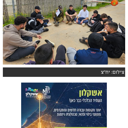
צילום: יח"צ