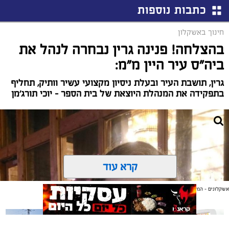
כתבות נוספות
חינוך באשקלון
בהצלחה! פנינה גרין נבחרה לנהל את
ביה"ס עיר היין מ"מ:
גרין, תושבת העיר ובעלת ניסיון מקצועי עשיר וותיק, תחליף
בתפקידה את המנהלת היוצאת של בית הספר – יוכי תורג'מן
קרא עוד
אשקלונים - המקומון היומי של אשקלון באינטרנט
אולי יעניין אותך גם