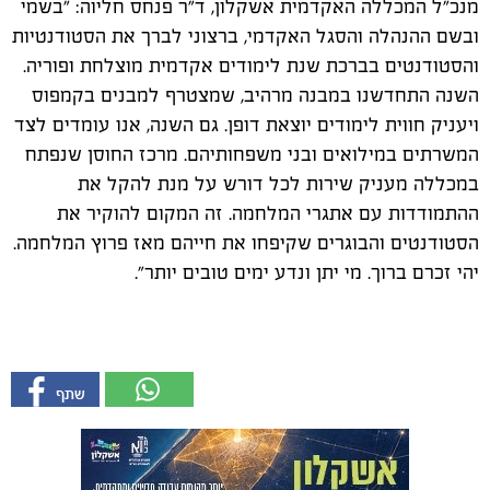
מנכ"ל המכללה האקדמית אשקלון, ד"ר פנחס חליוה: "בשמי
ובשם ההנהלה והסגל האקדמי, ברצוני לברך את הסטודנטיות
והסטודנטים בברכת שנת לימודים אקדמית מוצלחת ופוריה.
השנה התחדשנו במבנה מרהיב, שמצטרף למבנים בקמפוס
ויעניק חווית לימודים יוצאת דופן. גם השנה, אנו עומדים לצד
המשרתים במילואים ובני משפחותיהם. מרכז החוסן שנפתח
במכללה מעניק שירות לכל דורש על מנת להקל את
ההתמודדות עם אתגרי המלחמה. זה המקום להוקיר את
הסטודנטים והבוגרים שקיפחו את חייהם מאז פרוץ המלחמה.
יהי זכרם ברוך. מי יתן ונדע ימים טובים יותר".