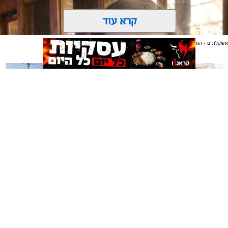
קרא עוד
אשקלונים - המקומון היומי של אשקלון באינטרנט
אולי יעניין אותך גם
משלוחים באשקלון כל העסקים
תיקון והתקנה שערים חשמליים
צילום: דוברות עיריית אשקלון
במקום אחד
בדרום
מערכת "אשקלונים" / 16:09 03.08.26