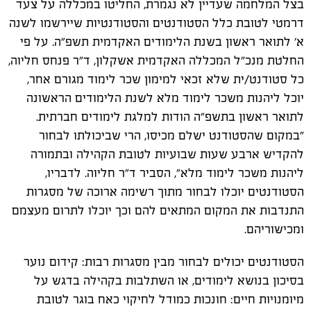
בצל המלחמה שעדיין לא נגמרת, החליטו במכללה על צעד
דרמטי לטובת כלל הסטודנטים והסטודנטיות שיירשמו לשנה
א' לתואר ראשון בשנת הלימודים האקדמית תשפ"ה. על פי
החלטת מנכ"ל המכללה האקדמית אשקלון, ד"ר פנחס חליוה,
כל סטודנט/ית שלא זכאי למימון שכר לימוד מגורם אחר,
יוכל ליהנות משכר לימוד מלא לשנת הלימודים הראשונה
לתואר ראשון בתשפ"ה הודות למלגת לימודים חברתית.
"במקום שהסטודנט ישלם מכיסו, הרי שביכולתו לבחור
להקדיש ארבע שעות שבועיות לטובת הקהילה ובתמורה
ליהנות משכר לימוד מלא", הסביר ד"ר חליוה. לדבריו,
הסטודנטים יוכלו לבחור מתוך רשימה ארוכה של מסגרות
התנדבות את המקום המתאים להם וכך יוכלו לתרום מעצמם
ומכישוריהם.
הסטודנטים יכולים לבחור מבין מסגרות רבות: קידום נוער
בסיכון בנושא לימודים, או השתלבות בקהילה בדגש על
מיומנויות חיים: חונכות כמודל לחיקוי כאח בוגר לטובת