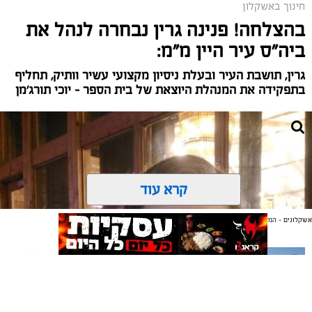
חינוך באשקלון
בהצלחה! פנינה גרין נבחרה לנהל את
ביה"ס עיר היין מ"מ:
גרין, תושבת העיר ובעלת ניסיון מקצועי עשיר וותיק, תחליף
בתפקידה את המנהלת היוצאת של בית הספר – יוכי תורג'מן
קרא עוד
אשקלונים - המקומון היומי של אשקלון באינטרנט
אולי יעניין אותך גם