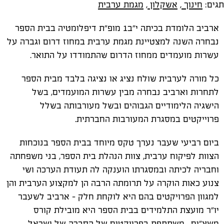
תגים:
חינוך
,
אשקלון
,
מגמת ערבית
ארביב הלומדת בכיתה י"ב1 מופ"ת דיפלומטיה בבית הספר
נבחרה השנה למצטיינת מגמת ערבית במחוז דרום וגברה על
עשרות מועמדים ממחוז הדרום שהתמודדו על התואר.
כל מורה לערבית שולח נציג או נציגה בלבד מבית הספר
לתחרות וארביב נבחרה מבין עשרות המועמדים, בשל
הישגיה הלימודיים הגבוהים ובשל מעורבותה בשלל
פרוייקטים במסגרת המעורבות החברתית.
ביום רביעי שעבר נערך טקס מיוחד בבית הספר בנוכחות
הצוות לפיקוח ערבית, צוות הנהלת בית הספר, בני משפחתה
וחבריה לכיתה ובמסגרתו הוענקה לה תעודת הערכה ושי
צנוע כאות הוקרה על תרומתה הרבה הן למקצוע הערבית והן
למגוון הפרויקטים בהם היא לוקחת חלק - ארביב לשעבר
יו"ר מועצת התלמידים בבית הספר היא מובילת קורס
משצ"ים , משתתפת בפרויקטים של הסברה של ישראל