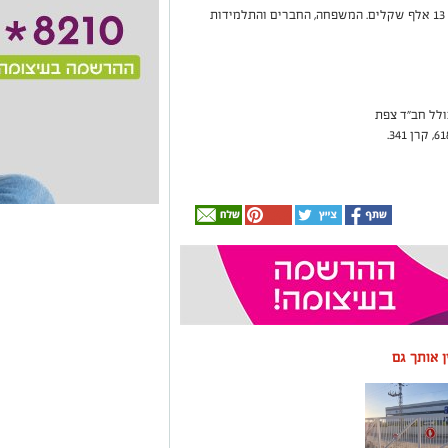
בזכות יריד זה ובזכות תרומות של תלמידות, נאספו 13 אלף שקלים. המשפחה, החברים והתלמידות
ולל חב"ד צפת
ין אותך גם