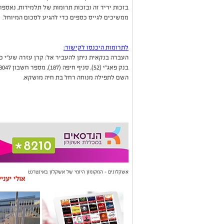
ממשיכים לגייס כספים כדי להגיע לסכום המיוחל.
לתרומות היכנסו לקישור:
העברה בנקאית ניתן להעביר אל: קרן עזרה שע"י כ
בנק פאג"י (52), סניף חיפה (187), מספר חשבון 618047, קרן 341.
השם לתפילה מנוחה רחל בת חיה מושקא.
אשקלונים - המקומון היומי של אשקלון באינטרנט
אולי יעני