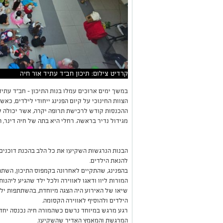
קרדיט צילום: תיכון חב״ד עתיד אור חיה
במשך ימים ארוכים עמלו בנות התיכון - חב"ד עתיד
הצוות החינוכי על קיום הפנינג ייחודי לילדים, כא
מגידול נדיר בראשה. רחלי היא בתה של חיה דינר,
הבנות הנרגשות השקיעו את כל הלב בהכנת דוכנים מ
להנאת הילדים.
בהפנינג, שהתקיים לאחרונה בקמפוס התיכון, השתת
המורות ליוו ודאגו לאווירה ולכל ילד שהגיע ליהנות.
שיאו של האירוע היה הצגה מיוחדת, בהשתתפות יל
הילדים ולהוסיף לאווירה הקסומה.
רגע מרגש במיוחד נרשם כשהמורה חיה נכנסה יחד ע
המרגשת והמאמץ האדיר שהשקיעו.