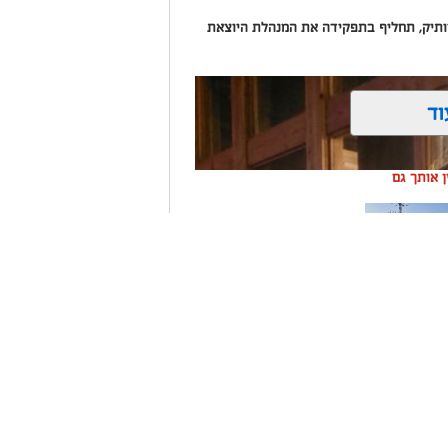
 וותיק, תחליף בתפקידה את המנהלת היוצאת
וד
ין אותך גם
ה שערים
רום