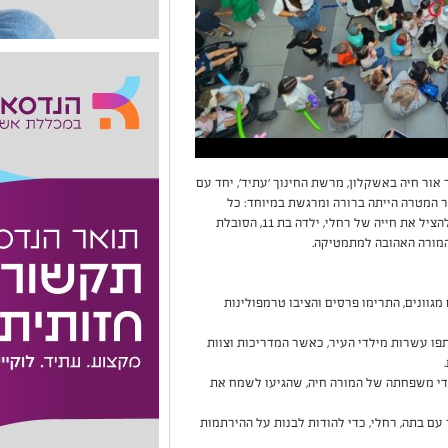
 אור חיה באשקלון, מרשת החינוך 'עתיד', יחד עם
שר המטרה הייתה ברורה ומרגשת במיוחד: כל
ההכנסות קודש לרכישת תרופה יקרה, אשר יכולה להציל את חייה של רחלי, ילדה בת 11, הסובלת
 המורה האהובה למתמטיקה.
גוונים, התרימו פרסים והציבו טרמפולינות
פו עשרות מילדי העיר, כאשר המדריכות וצוות
די משפחתה של המורה חיה, שהגיעו לשמח את
ם בתה, רחלי, כדי להודות לבנות על ההירתמות