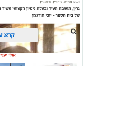
תגים:
מנהלת
,
עיר היין
,
פנינה גרין
גרין, תושבת העיר ובעלת ניסיון מקצועי עשיר
של בית הספר – יוכי תורג'מן
קרא ע
אולי יעני
משלוחים באשקלון כל
תיקון והתקנ
העסקים במקום אחד
חשמליים בד