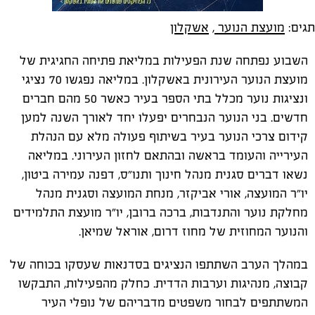
תגים:
מועצת הנוער
,
אשקלון
השבוע נפתחה שנת הפעילות במליאת פתיחה החגיגית של
מועצת הנוער העירונית באשקלון. במליאה נפגשו 70 נציגי
ונציגות נוער מכלל בתי הספר בעיר כאשר 50 מהם חברים
חדשים. בני הנוער הנבחרים יפעלו יחד לאורך השנה למען
קידום צרכי הנוער בעיר בשיתוף פעולה מלא עם הנהלת
העירייה והעומד בראשה ובהתאם לחזון העירוני. במליאה
נשאו דברים סגנית מנהל חינוך ותנו״ס, דפנה עמירה ביטון,
יו״ר המועצה, אורי אביקזר, מנחת המועצה וסגנית מנהל
מחלקת נוער והתנדבות, ברכה ברובן, יו"ר מועצת התלמידים
והנוער המחוזית של מחוז דרום, אוראל שמיאן.
במהלך הערב השתתפו הנציגים בסדנאות שעסקו בכוחה של
קבוצה, מנהיגות וערבות הדדית. כחלק מהפעילות, התבקשו
המשתתפים לבחור משפטים מדבריהם של נופלי העיר