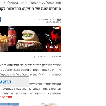
אתר אשקלונים - אשקלון
>
חינוך באשקלון
>
פותחים שנה של מוזיקה: ההרשמה לקונס
מערכת "אשקלונים"
09.08.26 / 12:27
תגים:
מוזיקה
,
הקונסרבטוריון
עיריית אשקלון מזמינה ילדים, בני נוער ותושבי ה
ולהירשם ל
כישרון מוזיקלי, לרכוש ידע וכלים ולהתקדם בעולם
קרא ע
הקונסרבטוריון מציע לימודים במגוון רחב של כלי 
ובהופעות לאורך השנה וכן הכנה לבגרות במוזיקה. 
ומנוסה, באווירה מעשירה ומעודדת יצירה והתפתחו
אולי יעני