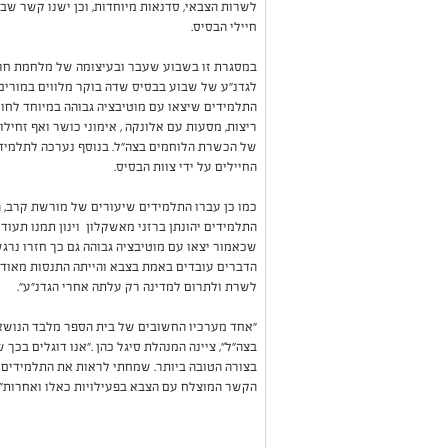
לשרות הצבאי, סדנאות מיוחדות, וכן ישנו קשר שבא
חיילי הבסיס.
במסגרת זו בשבוע שעבר ובעיצומה של מלחמת חרבות
לגדנ"ע של שבוע בבסיס שדה בוקר מלווים במורים א
התלמידים שיצאו עם מוטיבציה גבוהה במיוחד לחוו
ריצות, מסעות עם אלונקה , אימוני כושר ואף זחי
של הכשרת הלוחמים בצה"ל. בנוסף נערכה לתלמידי
החיילים על ידי צוות הבסיס.
כמו כן עברו התלמידים שיעורים של מורשת קרב, הי
התלמידים יהונתן ברזני מאשקלון וינון תמנו תעוד
שכאמור יצאו עם מוטיבציה גבוהה גם כך חזרו נרגשים
הדברים עובדים באמת בצבא והייתה התנסות מאוד ט
לשרת ולתרום למדינה רק עלתה אחרי הגדנ"ע".
"אחד מערכיו החשובים של בית הספר מלבד הנושא
בצה"ל", ציינה המנהלת סיגל כהן ."אנו דוגלים בכך
בצורה הטובה ביותר. שמחתי לראות את התלמידים
הקשר המוצלח עם הצבא בפעילויות כאלו ואחרות".