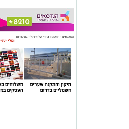
אשקלונים - המקומון היומי של אשקלון באינטרנט
אולי יעני
תיקון והתקנה שערים
משלוחים בא
חשמליים בדרום
העסקים במק