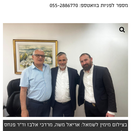
מספר לפניות בוואטספ: 055-2886770
בצילום מימין לשמאל: אריאל משה, מרדכי אלבז וד"ר פנחס