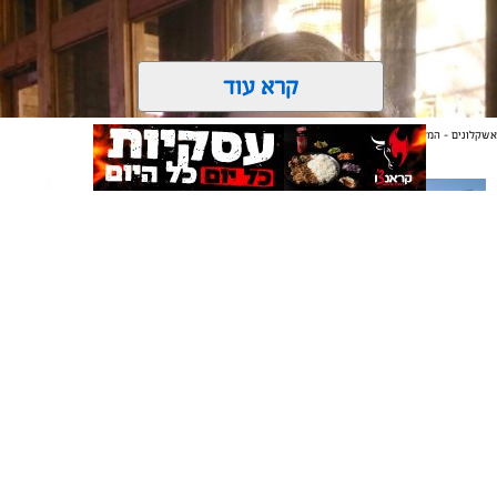
קרא עוד
אשקלונים - המקומון היומי של אשקלון באינטרנט
אולי יעניין אותך גם
תיקון והתקנה שערים חשמליים
משלוחים באשקלון כל העסקים
צילום: דוברות עיריית אשקלון
בדרום
במקום אחד
מערכת "אשקלונים" / 16:09 03.08.26