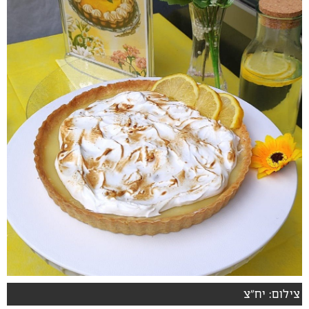
צילום: יח"צ