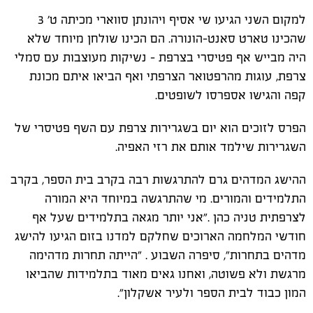
למקום השני הגיעו שי אסיף ויהונתן סווארי מכיתה ט' 3
שהכינו טארט סאנט-הונורה. הם הכינו שולחן מיוחד שלא
היה מבייש אף פטיסרי בצרפת - נשיקות מעוצבות עם סמלי
צרפת, עוגות מהרפטואר הצרפתי ואף הביאו איתם מכונת
קפה והגישו אספרסו לשופטים.
הפרס לזוכים הוא יום בשגרירות צרפת עם השף פטיסרי של
השגרירות שילמד אותם את רזי האפיה.
ההישג המדהים גרם להתרגשות רבה בקרב בית הספר, בקרב
התלמידים והמורים. מי שהתרגשה במיוחד היא המורה
לצרפתית טניה כהן ."אני יותר מגאה בתלמידים שעל אף
חודשי המלחמה הארוכים שחלקם למדנו בזום הגיעו להישג
מדהים בתחרות", סיפרה השבוע . "הייתה תחרות מדהימה
מרגשת ולא פשוטה, ואחנו גאים מאוד בתלמידות שהביאו
המון כבוד לבית הספר ולעיר אשקלון".