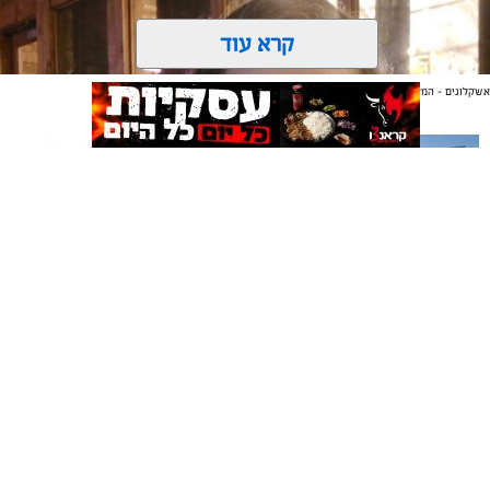
קרא עוד
אשקלונים - המקומון היומי של אשקלון באינטרנט
אולי יעניין אותך גם
תיקון והתקנה שערים חשמליים
משלוחים באשקלון כל העסקים
צילום: דוברות עיריית אשקלון
בדרום
במקום אחד
מערכת "אשקלונים" / 16:09 03.08.26