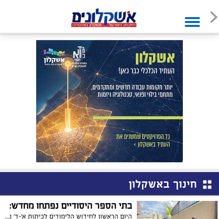
חינוך באשקלון
בתי הספר היסודיים נפתחו מחדש:
היום הראשון לחידוש הלימודים לכיתות א'-ד' נפתח ללא תקלות; בהמשך השבוע: מתחם בדיקות הקורונה לקהל הרחב ייפתח מחדש