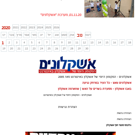
01.11.20, מערכת "אשקלונים"
2020
2021
2022
2023
2024
2025
2026
נוב
דצמ
אוק
ספט
אוג
יול
יונ
מאי
אפר
מרץ
פבר
ינו
1
2
3
4
5
6
7
8
9
10
11
12
13
14
15
16
17
18
19
20
21
22
23
24
25
26
27
28
29
30
אשקלונים - המקומון היומי של אשקלון באינטרנט מאז 2005
אשקלונים טאצ - כל העיר במרחק נגיעה
באבו אשקלון - מסעדת בשרים על האש
|
שווארמה אשקלון
אשקלונים - המקומון היומי של אשקלון באינטרנט
הצהרת נגישות
הצהרת נגישות
הצהרת נגישות
גלובוס סנטר חוף אשקלון