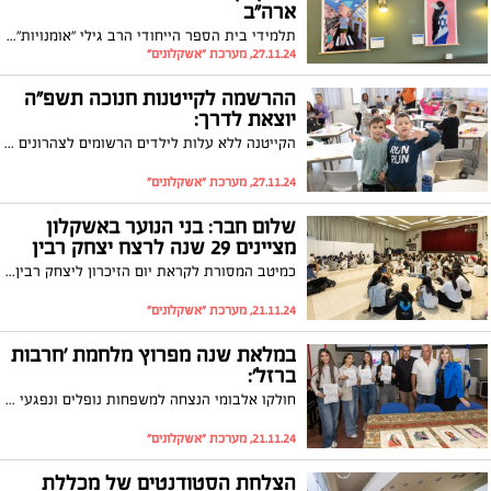
ארה"ב
תלמידי בית הספר הייחודי הרב גילי "אומנויות" באשקלון, הציגו תערוכת ציורים בקהילה הישראלית יהודית בסיאטל
27.11.24, מערכת "אשקלונים"
ההרשמה לקייטנות חנוכה תשפ"ה
יוצאת לדרך:
הקייטנה ללא עלות לילדים הרשומים לצהרונים מחודש ספטמבר; מהרו לשריין את המקום לילדיכם
27.11.24, מערכת "אשקלונים"
שלום חבר: בני הנוער באשקלון
מציינים 29 שנה לרצח יצחק רבין
כמיטב המסורת לקראת יום הזיכרון ליצחק רבין ז"ל התכנסו בנות ובני הנוער בעיר לשיחות על דמוקרטיה, אחדות וסובלנות
21.11.24, מערכת "אשקלונים"
במלאת שנה מפרוץ מלחמת 'חרבות
ברזל':
חולקו אלבומי הנצחה למשפחות נופלים ונפגעי פעולות איבה מאשקלון
21.11.24, מערכת "אשקלונים"
הצלחת הסטודנטים של מכללת