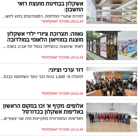
אשקלון בבחינות מועצת רואי
החשבון:
למרות אתגרי המלחמה, הסטודנטים בחוג לחשבונאות במכללה האקדמית אשקלון עברו בהצלחה רבה את המבחנים של מועצת רואי החשבון. מדובר במכללה האקדמית היחידה בדרום שדורגה בין שלושת המקומות הראשונים בהישג זה
20.11.24, מערכת "אשקלונים"
גאווה: תערוכת ציורי ילדי אשקלון
מוצגת במוזיאון הלאומי במולדובה
לאחר שהוצגה בהצלחה בנמל תל אביב בשנה שעברה, נפתחה תערוכת 'רואים קולות' במוזיאון ההיסטורי הלאומי בקישינב; התערוכה מציגה את ציוריהם של ילדי בית הספר 'בית יחזקאל' מאשקלון על אירועי המלחמה
19.11.24, מערכת "אשקלונים"
דור ערכי וציוני:
למעלה מ- 1,000 בנות ובני נוער השתתפו בכנס מכינות ושנות שירות של עיריית אשקלון
14.11.24, מערכת "אשקלונים"
אלופים: מקיף א׳ זכו במקום הראשון
באליפות אשקלון בכדורסל
האליפות המסורתית מתקיימת מזה שני עשורים לזכרו של החייל אלעד ולנשטיין ז״ל שנהרג בעת מילוי בתפקידו בשנת 2000
14.11.24, מערכת "אשקלונים"