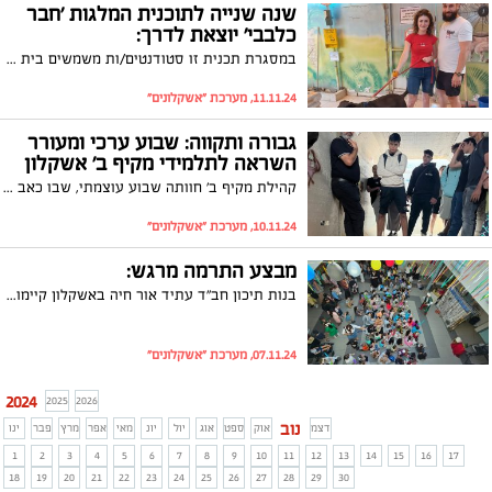
שנה שנייה לתוכנית המלגות 'חבר
כלבבי' יוצאת לדרך:
במסגרת תכנית זו סטודנטים/ות משמשים בית אומנה זמני לכלבים הממתינים לאימוץ, למתן מחסה וטיפול, עד למציאת בית חם וקבוע.
11.11.24, מערכת "אשקלונים"
גבורה ותקווה: שבוע ערכי ומעורר
השראה לתלמידי מקיף ב' אשקלון
קהילת מקיף ב' חוותה שבוע עוצמתי, שבו כאב ותקווה השתלבו יחד עם זיכרון ורוח הגבורה. שבוע מרגש ומחזק של למידה והשראה, המלא בפעילויות ערכיות וחוויות משמעותיות שהותירו רושם עז על התלמידים.
10.11.24, מערכת "אשקלונים"
מבצע התרמה מרגש:
בנות תיכון חב"ד עתיד אור חיה באשקלון קיימו הפנינג מיוחד לילדים, במטרה לגייס תרומות לרכישת תרופה יקרה עבור בתה של מורתם האהובה
07.11.24, מערכת "אשקלונים"
2024
2025
2026
נוב
דצמ
אוק
ספט
אוג
יול
יונ
מאי
אפר
מרץ
פבר
ינו
1
2
3
4
5
6
7
8
9
10
11
12
13
14
15
16
17
18
19
20
21
22
23
24
25
26
27
28
29
30