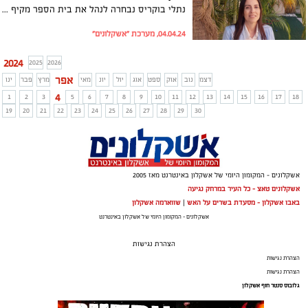
נתלי בוקריס נבחרה לנהל את בית הספר מקיף ה׳ דרכא באשקלון. בוקריס תחליף בתפקידה את המנהלת הוותיקה של בית הספר, דליה רחמים
04.04.24, מערכת "אשקלונים"
2024
2025
2026
אפר
דצמ
נוב
אוק
ספט
אוג
יול
יונ
מאי
מרץ
פבר
ינו
4
1
2
3
5
6
7
8
9
10
11
12
13
14
15
16
17
18
19
20
21
22
23
24
25
26
27
28
29
30
אשקלונים - המקומון היומי של אשקלון באינטרנט מאז 2005
אשקלונים טאצ - כל העיר במרחק נגיעה
באבו אשקלון - מסעדת בשרים על האש
|
שווארמה אשקלון
אשקלונים - המקומון היומי של אשקלון באינטרנט
הצהרת נגישות
הצהרת נגישות
הצהרת נגישות
גלובוס סנטר חוף אשקלון