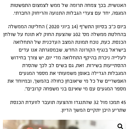
האנושית. בכך צמחה תרומה של ממש לצמצום התפשטות
המגפה, יחד עם צעדי הגבלות התנועה והריחוק החברתי.
ביום כ"ב בסיוון התש"ף (14 ביוני 2020 ) החליטה הממשלה
בהחלטת ממשלה מס' 102 שהצעת החוק לא תונח על שולחן
הכנסת. כעת, נוכח תמונת המצב העדכנית של התחלואה
בישראל בנגיף הקורונה החדש, שבמסגרתה אנו עדים
לעלייה ניכרת בהיקף התחלואה מדי יום, יש צורך בחידוש
ההסתייעות בשירות. זאת, גם בשים לב לכך שהסרת
המגבלות הגדילה באופן משמעותי את מספר המגעים
האפשריים של כל מי שיאובחן כחולה בהמשך, ובמיוחד את
מספר המגעים עם מי שאינם בני משפחה קרובים".
45 תמכו מול 32 שהתנגדו וההצעה תועבר לוועדת הכנסת
שתריע היכן יתקיים המשך הדיון.