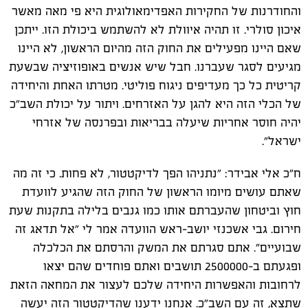
והחודרנות של החקירות האפדימאולוגית היא פי מאה מאשר
איכון סולרי. זו תהיה איוולת לא להשתמש ביכולת הזו. ייתכן
שאם היינו מפעילים את החוק הזה מהיום הראשון, לא היינו
מגיעים לסגר שעברנו. חבל שיש אנשים באופוזיציה שבשעת
קריטית כל כך מעדיפים ניגוח פוליטי. מטרתו האחת והיחידה
של הכלי הזה היא להגן על האזרחים. ויתור על יכולת השב"כ
יהיה חוסר אחריות שיעלה בבריאות ובפרנסה של אזרחי
ישראל".
ח"כ אלי אבידר: "נתניהו הפך לדיקטטור, לא פחות. כי זה מה
שאתם עושים מיומו הראשון של החוק הזה שהגיע לוועדת
חוץ וביטחון שהעברתם אותו כמו גנבים בלילה בתקנות שעת
חירום. גבי אשכנזי יושב-ראש הוועדה אמר לי "אל תדאג זה
שבועיים". אתם סגרתם את המשק והרסתם את הכלכלה
ופגעתם ב-2500000 תושבים ואתם פוחדים שהם יצאו
לרחובות והאפשרות היחידה שלכם לעצור את המחאה הזאת
שתצא, זה עם השב"כ. אנחנו ידענו שהדיקטטור הזה יעשה