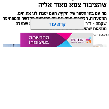
שהציבור צמא מאוד אליה
מה עם בתי הספר של הקיץ? האם יסגרו לנו את הים,
המסעדות, הבריכות ועוד וגם על המנהיגה החדשה והמפתיעה
קרא עוד
שקמה - ד"ר שאשא ביטון, יו"ר ועדת הקורונה שמגלה
מנהיגות שהציבור צמא מאוד אליה
אשקלונים - המקומון היומי של אשקלון באינטרנט
אולי יעניין אותך גם
חברת הכנסת ד"ר שאשא ביטון
מנהל האתר / 10:23 20.07.20
משלוחים באשקלון כל העסקים
תיקון והתקנה שערים חשמליים
במקום אחד
בדרום
היום יתקבלו החלטות חשובות בשורה של נושאים חשובים -
תוכנית המענקים (גנץ וכחול לבן מעדיפים לתעדף בתוכנית