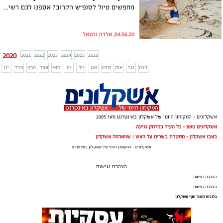
מחפשים טיול לסופ”ש הקרוב? אספנו לכם רשימת המלצות מעולות,שבהחלט יגרמו לכם לצאת לטייל בטבע
04.06.20, אלדה נתנאל
2020
2021
2022
2023
2024
2025
2026
דצמ
נוב
אוק
ספט
אוג
יול
יונ
מאי
אפר
מרץ
פבר
ינו
אשקלונים - המקומון היומי של אשקלון באינטרנט מאז 2005
אשקלונים טאצ - כל העיר במרחק נגיעה
באבו אשקלון - מסעדת בשרים על האש
|
שווארמה אשקלון
אשקלונים - המקומון היומי של אשקלון באינטרנט
הצהרת נגישות
הצהרת נגישות
הצהרת נגישות
גלובוס סנטר חוף אשקלון