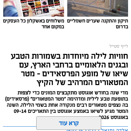
תיקון והתקנה שערים חשמליים
משלוחים באשקלון כל העסקים
בדרום
במקום אחד
לייף סטייל
סיורי משפחות- צילום מיקה וולוב, אקואושן
חוויות לילה מיוחדות בשמורות הטבע
אלדה נתנאל / 09:24 07.08.26
ובגנים הלאומיים ברחבי הארץ, עם
שיאו של מופע הפרסאידים - מטר
המטאורים המרהיב של הקיץ
מדי שנה בחודש אוגוסט מתקבצים המונים כדי לצפות
בתופעת טבע לילית ומדהימה "מטר המטאורים" (פרסאידים)
תגים:
טיול
בה נצפים מטאורים רבים מנקודה אחת בשמי הלילה. השנה
המטר מגיע לשיאו באמצע אוגוסט בין התאריכים 09-14
במהלך הפעילות יכירו המשתתפים את הטבע הייחודי של
באוגוסט 2026.
קרא עוד
אזור שפך נחל אלכסנדר, את בעלי החיים והצמחים
אלדה נתנאל / 12:27 28.07.26