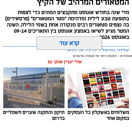
המטאורים המרהיב של הקיץ
מדי שנה בחודש אוגוסט מתקבצים המונים כדי לצפות
בתופעת טבע לילית ומדהימה "מטר המטאורים" (פרסאידים)
בה נצפים מטאורים רבים מנקודה אחת בשמי הלילה. השנה
המטר מגיע לשיאו באמצע אוגוסט בין התאריכים 09-14
באוגוסט 2026.
קרא עוד
אלדה נתנאל / 12:27 28.07.26
אשקלונים - המקומון היומי של אשקלון באינטרנט
אולי יעניין אותך גם
תגים:
מטר המטאורים
כשהשמש שוקעת והשמיים מתכסים באלפי כוכבים, הטבע
משלוחים באשקלון כל העסקים
תיקון והתקנה שערים חשמליים
מציג את אחד המופעים המרהיבים של השנה - מטר
במקום אחד
בדרום
הפרסאידים. זו ההזדמנות לעצור לרגע, להתרחק מאורות