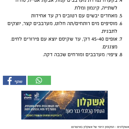
בקערה נפרדת מערבבים קמח, אבקת אפייה, סודה
לשתייה, קינמון ומלח.
מאחדים יבשים עם רטובים רק עד אחידות
מוסיפים מים רותחים/תה חלוט, מערבבים קצר, יוצקים
לתבנית.
אופים 40–45 דק׳, עד שקיסם יוצא עם פירורים לחים.
מצננים.
ציפוי: מערבבים ומורחים שכבה דקה.
אשקלונים - המקומון היומי של אשקלון באינטרנט