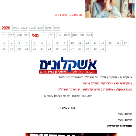
17.05.20, נועה גבאי
2020
2021
2022
2023
2024
2025
2026
מאי
דצמ
נוב
אוק
ספט
אוג
יול
יונ
אפר
מרץ
פבר
ינו
1
2
3
4
5
6
7
8
9
10
11
12
13
14
15
16
17
18
19
20
21
22
23
24
25
26
27
28
29
30
31
אשקלונים - המקומון היומי של אשקלון באינטרנט מאז 2005
אשקלונים טאצ - כל העיר במרחק נגיעה
באבו אשקלון - מסעדת בשרים על האש
|
שווארמה אשקלון
אשקלונים - המקומון היומי של אשקלון באינטרנט
הצהרת נגישות
הצהרת נגישות
הצהרת נגישות
גלובוס סנטר חוף אשקלון