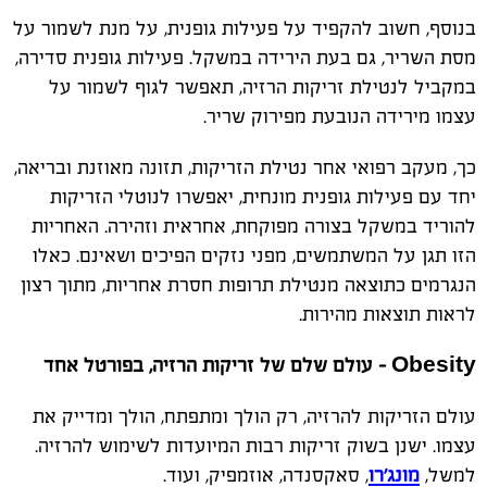
בנוסף, חשוב להקפיד על פעילות גופנית, על מנת לשמור על
מסת השריר, גם בעת הירידה במשקל. פעילות גופנית סדירה,
במקביל לנטילת זריקות הרזיה, תאפשר לגוף לשמור על
עצמו מירידה הנובעת מפירוק שריר.
כך, מעקב רפואי אחר נטילת הזריקות, תזונה מאוזנת ובריאה,
יחד עם פעילות גופנית מונחית, יאפשרו לנוטלי הזריקות
להוריד במשקל בצורה מפוקחת, אחראית וזהירה. האחריות
הזו תגן על המשתמשים, מפני נזקים הפיכים ושאינם. כאלו
הנגרמים כתוצאה מנטילת תרופות חסרת אחריות, מתוך רצון
לראות תוצאות מהירות.
Obesity - עולם שלם של זריקות הרזיה, בפורטל אחד
עולם הזריקות להרזיה, רק הולך ומתפתח, הולך ומדייק את
עצמו. ישנן בשוק זריקות רבות המיועדות לשימוש להרזיה.
למשל,
מונג'רו
, סאקסנדה, אוזמפיק, ועוד.