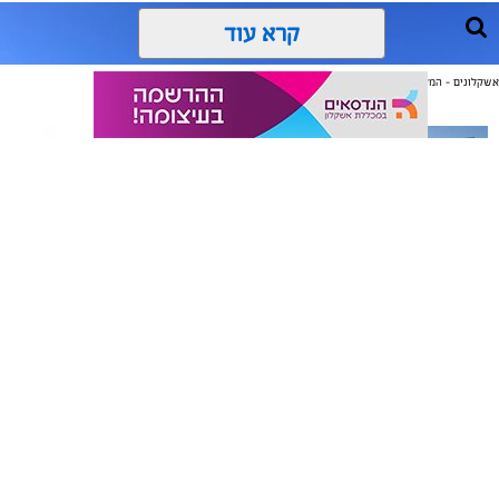
קרא עוד
אשקלונים - המקומון היומי של אשקלון באינטרנט
אולי יעניין אותך גם
תיקון והתקנה שערים חשמליים
משלוחים באשקלון כל העסקים
בדרום
במקום אחד
סיורי משפחות- צילום מיקה וולוב, אקואושן
אלדה נתנאל / 09:24 07.08.26
אשקלונים - המקומון היומי של אשקלון באינטרנט מאז 2005
אשקלונים טאצ - כל העיר במרחק נגיעה