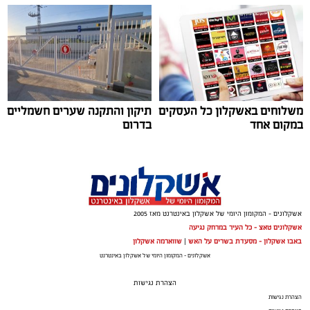
משלוחים באשקלון כל העסקים
תיקון והתקנה שערים חשמליים
במקום אחד
בדרום
סיורי משפחות- צילום מיקה וולוב, אקואושן
אלדה נתנאל / 09:24 07.08.26
אשקלונים - המקומון היומי של אשקלון באינטרנט מאז 2005
אשקלונים טאצ - כל העיר במרחק נגיעה
באבו אשקלון - מסעדת בשרים על האש
|
שווארמה אשקלון
אשקלונים - המקומון היומי של אשקלון באינטרנט
הצהרת נגישות
הצהרת נגישות
תגים:
טיול