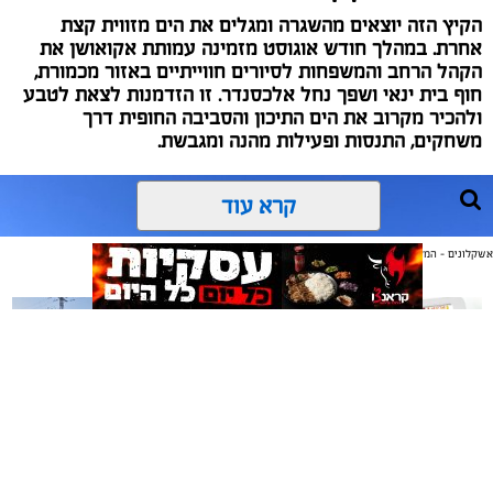
הקיץ הזה יוצאים מהשגרה ומגלים את הים מזווית קצת
אחרת. במהלך חודש אוגוסט מזמינה עמותת אקואושן את
הקהל הרחב והמשפחות לסיורים חווייתיים באזור מכמורת,
חוף בית ינאי ושפך נחל אלכסנדר. זו הזדמנות לצאת לטבע
ולהכיר מקרוב את הים התיכון והסביבה החופית דרך
משחקים, התנסות ופעילות מהנה ומגבשת.
קרא עוד
אשקלונים - המקומון היומי של אשקלון באינטרנט
אולי יעניין אותך גם
משלוחים באשקלון כל העסקים
תיקון והתקנה שערים חשמליים
במקום אחד
בדרום