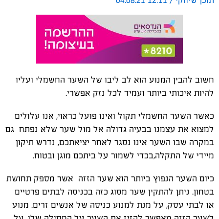
תוכן שיווקי / 12:11 04.08.21
חשוב להבין
המנוע הוא לב ליבו של השער החשמלי ועליו
להיות איכותי ביותר ועמיד לכל נזק אפשרי.
כאשר השער החשמלי תקול ואינו פועל כראוי, אנו עלולים
למצוא את עצמנו בבעיה גדולה אל מול שער שלא נפתח גם
במקרה שבו השער אינו נסגר לאחר יציאתכם, נדרש תיקון
מיידי של התקלה,בכדי לשמור על ביתכם מוגן ובטוח.
כיום השער הנפוץ ביותר הוא שער הזזה אשר מספק תחושת
בטחון. ניתן להתקין שער מסוג כזה בכניסה לבתים פרטיים
או לבתי עסק, על מנת למנוע כניסה של אנשים זרים.
מנוע
לשער הזזה מאפשר להזיז את השער על המסילה שלו, על