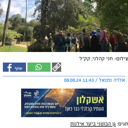
צילום- חני קהלני, קק''ל
אלדה נתנאל / 11:43 08.08.24
תגים:
גן הבוטני ביער אילנות