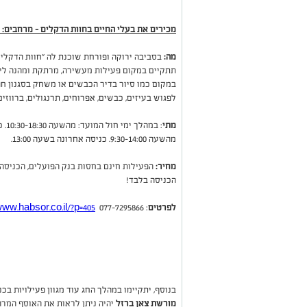
מכירים את בעלי החיים בחוות הדקלים - מרחבים:
מה:
תתקיים במקום פעילות מעשירה, מרתקת ומהנה ליל
במקום כמו סיור בדיר הכבשים או משחק בסגנון ח
לפגוש בעיזים, כבשים, אפרוחים, תרנגולים, ברווז
מתי
מהשעה 9:30-14:00. כניסה אחרונה בשעה 13:00.
מחיר:
הפעילות חינם בחסות בנק הפועלים, הכניס
הכניסה בלבד!
לפרטים
: 077-7295866
www.habsor.co.il/?p=405
בנוסף, יתקיימו במהלך החג עוד מגוון פעילויות ב
מורשת צאן ברזל