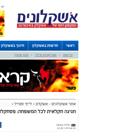
07 אוגוסט 2026 / 14:55
ראשי
חדשות באשקלון
חינוך באשקלון
בריאות
אטרקציות ובילוי
תוכן שיווקי
דרושים באשקלון
לוחות
|
|
אתר אשקלונים - אשקלון
>
לייף סטייל
>
חגיגה חקלאית לכל המשפחה: פסחקלאי 
אלדה נתנאל
07.04.24 / 12:29