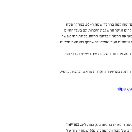
בסביבה ירוקה ופורחת שוכנת לה "חוות הדקלים" שהוקמה במהלך שנות ה- 60. במהלך פסח
דים ונוער המשלבת היכרות עם בעלי החיים
פש את המטמון ברחבי החווה
.
בפינת החי אפשר
ים וטווסים ועוד ואפילו להשתתף בהגמעת טלאים.
: במהלך ימי חול המועד: מהשעה 10:30-18:30. כניסה אחרונה בשעה 17:30. בשישי וערבי חג:
ה מותנת בהרשמה מוקדמת מראש ובהצגת כרטיס
https://
כניסה חופשית בחסות בנק הפועלים
. במוזיאון
יהיה ניתן לראות את האוסף המרהיב של עבודות המתכת מ90 שנות ייצור של