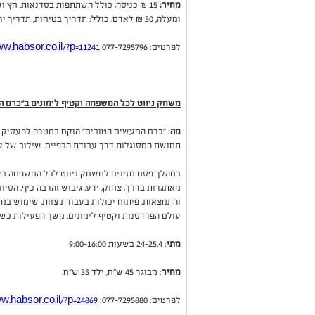
מחיר:
ומעלה, 30 ₪ לאדם. כולל: תדריך בטיחות, תדריך ירי, שני סבבים של 5 חצים.
לפרטים: 077-7295796
w.habsor.co.il/?p=11241
משחק ניווט לכל המשפחה וקטיף לימונים ב"כרם ה
מה
: "כרם המעשים הטובים" הוקם במטרה להעסיק בנ
תחושת המסוגלות דרך עבודת הכפיים. שילוב של עב
במהלך פסח מזינים למשחק ניווט לכל המשפחה בע
מאתגרות בדרך, צחוק, ידע, גיבוש והרבה כיף. הסי
והתמצאות, פיתוח יכולות בעבודת צוות, שימוש במדי
עולם הפרדסנות וקטיף לימונים. משך הפעילות כש
מתי
: 24-25.4 בשעות 9:00-16:00
מחיר
: מבוגר 45 ש"ח, ילד 35 ש"ח.
לפרטים: 077-7295880:
w.habsor.co.il/?p=24869