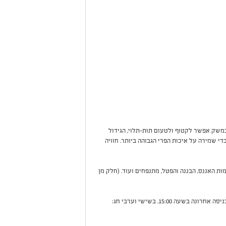
לוי. במשק אפשר לקטוף ולטעום תות-תלוי, הגידול
 שמירה על איכות הפרי הגבוהה ביותר. חוויה
ות האננס, הבננה והפטל, מתנפחים ועוד. (חלק מן
: במהלך ימי חול המועד: מהשעה 10:00-16:00. כניסה אחרונה בשעה 15:00. בשישי וערבי חג: