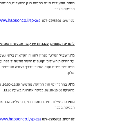
מחיר
: הפעילות חינם בחסות בנק הפועלים, הכני
הכניסה בלבד!
לפרטים: 077-7295896
www.habsor.co.il/?p=269
לומדים וקוטפים, עגבניות שרי, גזר צבעוני ותפוזונ
מה:
"שביל הסלט" מזמין לחוויה חקלאית בלתי נשכח
על הירקות השונים וקוטפים הישר מהשתיל לפה עגבני
תפוזונים סינים ועוד. הסיור יודרך בצורה חווייתית
אלון.
מתי:
מהשעה 09:30-15:00. כניסה אחרונה בשעה 13:30.
מחיר:
. הפעילות חינם בחסות בנק הפועלים, הכני
הכניסה בלבד!
לפרטים: 077-7295702
www.habsor.co.il/?p=283