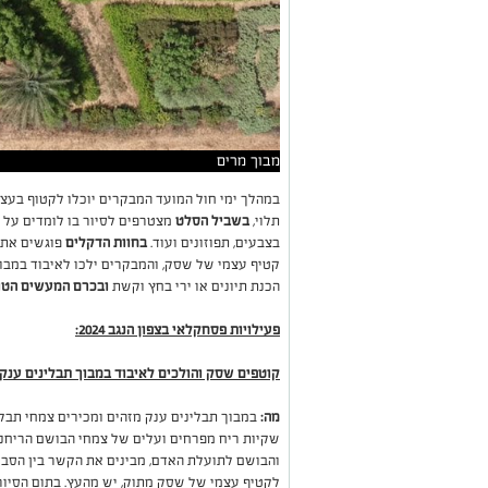
מבוך מרים
במהלך ימי חול המועד המבקרים יוכלו לקטוף בעצמ
תלוי,
בשביל הסלט
מצטרפים לסיור בו לומדים על הג
בצבעים, תפוזונים ועוד.
בחוות הדקלים
פוגשים את 
קטיף עצמי של שסק, והמבקרים ילכו לאיבוד במבוך
הכנת תיונים או ירי בחץ וקשת
ובכרם המעשים הטו
פעילויות פסחקלאי בצפון הנגב 2024:
קוטפים שסק והולכים לאיבוד במבוך תבלינים ענק 
מה:
במבוך תבלינים ענק מזהים ומכירים צמחי תבלי
שקיות ריח מפרחים ועלים של צמחי הבושם הריחני
והבושם לתועלת האדם, מבינים את הקשר בין הסביב
לקטיף עצמי של שסק מתוק, יש מהעץ. בתום הסיור