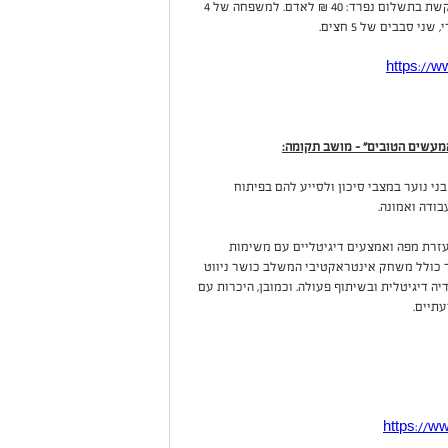
15 ₪ כניסה, כולל השתתפות בסדנאות. חץ וקשת בתשלום נפרד: 40 ₪ לאדם. למשפחה של 4
https://ww
מעשים הטובים" – מושב תקומה:
י נוער במצבי סיכון ולסייע להם בפיתוח
ודה ואמונה.
זרת מפה ואמצעים דיגיטליים עם משימות
ור כולל משחק אינטראקטיבי המשלב כושר ניווט
ה דיגיטלית ובשיתוף פעולה. וכמובן, היכרות עם
עתיים.
https://ww