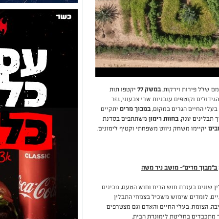
ם שלל פירות וירקות.
במשק 77
יקטפו תות
ידולים וקוטפים עגבניות שרי צבעוני, גזר
בעלי החיים הגרים במקום,
במבוך מרים
יתקיים
 תבלינים ענק,
בחוות רימון
משתתפים בסדנת
בים
יקיימו משחק ניווט משפחתי וקטיף לימונים.
ב"מבוך מרים"- מושב ניר משה
ן שונים בעזרת חוש הריח וחוש הטעם, מכינים
ים, לומדים שימוש משכיל בצמחי התבלין
ה, הצומח, בעלי החיים והאדם וגם מצטרפים
 מתכבדים בחליטת לימונדת הבית.