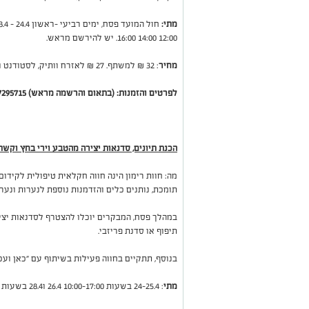
מתי:
12:00 14:00 16:00. יש להירשם מראש.
מחיר
: 32 ₪ למשתף. 27 ₪ לאזרח וותיק, לסטודנט ולנכה. ניתן למלא סלסלה לקחת בעלות של 15 ₪
לפרטים והזמנות: (בתאום והרשמה מראש) 077-7295715
הכנת תיונים, סדנאות יצירה מהטבע וירי בחץ וקשת ב
מה: חוות רימון הינה חווה חקלאית טיפולית לקידו
תומכת, נותנים כלים והזדמנות נוספת לנערות ונער
במהלך פסח, המבקרים יוכלו להצטרף לסדנאות יציר
תיפוף או סדנת פריזבי.
בנוסף, תתקיים בחווה פעילות בשיתוף עם "כאן ועכש
מתי
: 24-25.4 בשעות 10:00-17:00 26.4 ו28.4 בשעות 8:00-14:00