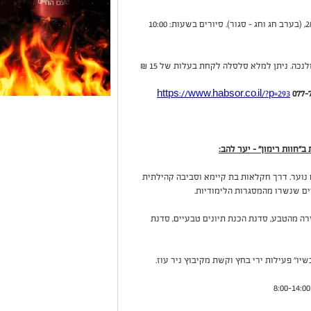
חול המועד פסח, ימים רביעי -ראשון 24.4 – 28.4, (בערב חג וחג – סגור). סיורים בשעות: 10:00
https://www.habsor.co.il/?p=293
"חוות רימון" – יער להב:
ם נוער. דרך חקלאות בת קיימא וסביבה קהילתית
ים שנשרו מהמסגרות הלימודיות.
ה מהטבע, סדנת הכנת תיונים טבעיים, סדנת
יו" פעילות ירי בחץ וקשת מקיבוץ ניר עוז.