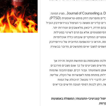
מחקר שפורסם בכתב העת האקדמיJournal of Counseling & Development , מציג תמונה
מעודדת לגבי יעילות טיפולי נוירופידבק עבור הסובלים מהפרעת דחק פוסט-טראומטית (PTSD).
 קליניים ומצאה כי הטיפול בנוירופידבק הוביל
ם חרדה, דיכאון, פלאשבקים ועוררות יתר.
הסימפטומים, אלא גם תרם לשינוי בפעילות
ומטיים. המחקרים שנבחנו כללו אוכלוסיות
ומה, והראו כי ההשפעה החיובית של נוירופידבק
נחשפים למצבי איום מתמשכים, מדובר בבשורה
לכת ומתבססת גם תחושת תקווה זהירה אך
חדשים מצביעים על כך שגם מצבים מורכבים
באופן משמעותי. עבור רבים, עצם ההבנה שהמוח
עילות, פותחת פתח לאפשרות של הקלה, שליטה
ית.
לדברי ד"ר נתנאל, "היכולת של המוח
, ניתן לבנות דפוסי תגובה חדשים ובריאים
פול קוגניטיבי-התנהגותי, המטפלת באמצעות
קדמת.