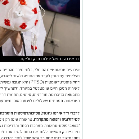
דר אירנה נתנאל צילום מרק מליקוב
אירועים טראומטיים הם חלק בלתי נפרד מהחיים ש
מצליחים עם הזמן לעבד את החוויה ולשוב לשגרה,
דחק פוסט־טראומטית (PTSD
לאירוע מסכן חיים או מטלטל במיוחד, ולהמשיך לל
מתבטאת בזיכרונות חודרניים, סיוטים, תחושת דר
הטראומה, תסמינים שעלולים לפגוע באופן משמעות
לדברי
ד"ר אירנה נתנאל, פסיכותרפיסטית מוסמכת 
לנוירולוגיה ורפואה מתקדמת,
טראומה אינה רק זיכר
"במצבי פוסט-טראומה, מערכות הפחד והדריכות נש
נוירופידבק מאפשר ללמד את המוח להגיב אחרת". הט
ומתן משוב בזמן אמת כך שהמטופל לומד בהדרגה לוו