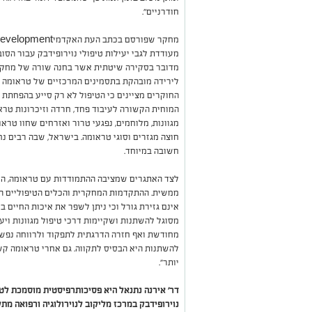
חודרניים".
מדובר בסקירה שיטתית אשר בחנה שורה של מחקרים
לירידה מובהקת בתסמינים המרכזיים של טראומה בה
החוקרים מציינים כי הטיפול לא רק סייע בהפחתת 
המוחית הקשורה לעיבוד פחד, חרדה וזיכרונות טרא
מגוונות, מלוחמים, נפגעי טרור ואזרחים שחוו טרא
חוצה מגזרים וסוגי טראומה. בישראל, שבה רבים 
חשובה במיוחד.
לצד האתגרים שמציבה ההתמודדות עם טראומה, הו
ממשית. ההתקדמות המחקרית והכלים הטיפוליים ה
אינם גזירת גורל וכי ניתן לשפר את איכות החיים 
מסוגל להשתנות ושקיימות דרכי טיפול מגוונות וי
מחודשת ואף חזרה הדרגתית לתפקוד ולרווחה נפש
להשתנות היא הבסיס לתקווה. גם אחרי טראומה קשה
יותר".
דר' אירנה נתנאל היא פסיכותרפיסטית מוסמכת לטי
נוירופידבק במרכז מליקוב לנוירולוגיה ורפואה מת