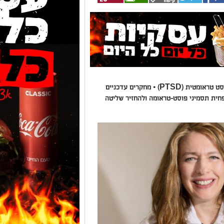
חודש יוני הוא חודש המודעות להפרעת דחק פוסט טראומטית (PTSD) • מחקרים עדכניים
חית תסמיני פוסט-טראומה ולהחזיר שליטה