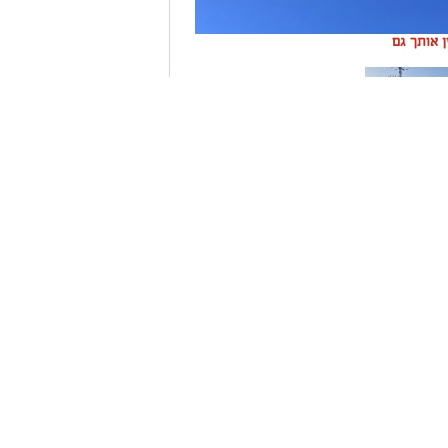
ין אותך גם
ה שערים
רום
י של אזור שפך נחל אלכסנדר, את בעלי החיים
המקומית. בהמשך יגיעו למרכז החינוך הימי