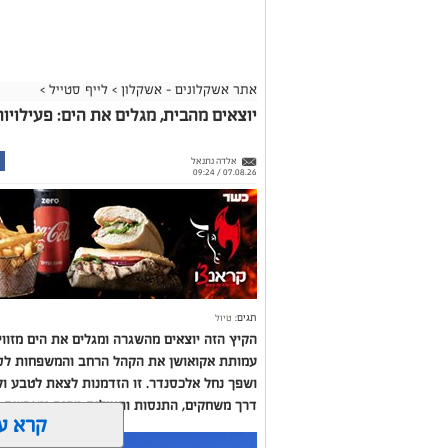
אתר אשקלונים - אשקלון
>
לייף סטייל
>
יוצאים מהבית, מגלים את הים: פעילוי
אלדה נתנאל
07.08.26 / 09:24
תגים:
טיול
הקיץ הזה יוצאים מהשגרה ומגלים את הים מזוו
עמותת אקואושן את הקהל הרחב והמשפחות לסיור
ושפך נחל אלכסנדר. זו הזדמנות לצאת לטבע ול
דרך משחקים, התנסות ופעילות מהנה ומגבשת.
קרא ע