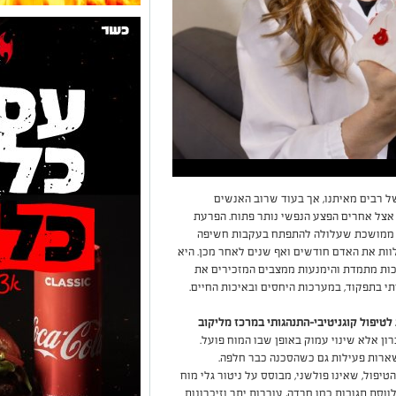
ל רבים מאיתנו, אך בעוד שרוב האנשים
 אצל אחרים הפצע הנפשי נותר פתוח. הפרעת
) היא תגובה נפשית ממושכת שעלולה להתפתח בעקבות חשיפה
וות את האדם חודשים ואף שנים לאחר מכן. היא
יכות מתמדת והימנעות ממצבים המזכירים את
י בתפקוד, במערכות היחסים ובאיכות החיים.
לטיפול קוגניטיבי-התנהגותי במרכז מליקוב
ון אלא שינוי עמוק באופן שבו המוח פועל.
ארות פעילות גם כשהסכנה כבר חלפה.
יפול, שאינו פולשני, מבוסס על ניטור גלי מוח
סת תגובות כמו חרדה, עוררות יתר וזיכרונות