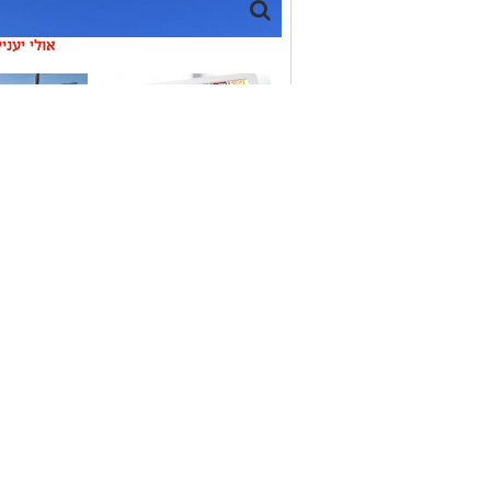
אולי יעני
משלוחים באשקלון כל
תיקון והתקנ
העסקים במקום אחד
חשמליים בד
סיורי משפחות- צילום מיקה וולוב, אקואושן
במהלך הפעילות יכירו המשתתפים את הטבע הייחוד
והצמחים המאפיינים אותו ואת המערכת האקולוגית 