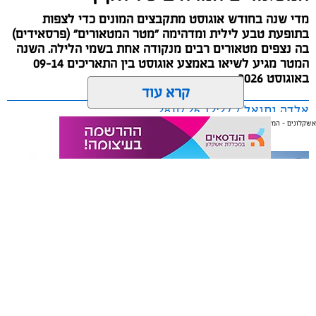
מדי שנה בחודש אוגוסט מתקבצים המונים כדי לצפות
בתופעת טבע לילית ומדהימה "מטר המטאורים" (פרסאידים)
בה נצפים מטאורים רבים מנקודה אחת בשמי הלילה. השנה
המטר מגיע לשיאו באמצע אוגוסט בין התאריכים 09-14
באוגוסט 2026.
קרא עוד
אלדה נתנאל / 12:27 28.07.26
אשקלונים - המקומון היומי של אשקלון באינטרנט
אולי יעניין אותך גם
תגים:
מטר המטאורים
כשהשמש שוקעת והשמיים מתכסים באלפי כוכבים, הטבע
תיקון והתקנה שערים חשמליים
משלוחים באשקלון כל העסקים
מציג את אחד המופעים המרהיבים של השנה - מטר
בדרום
במקום אחד
הפרסאידים. זו ההזדמנות לעצור לרגע, להתרחק מאורות
העיר, להרים את המבט אל השמיים ולגלות עולם שלם של