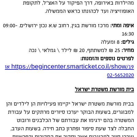
מהילדות באירופה, דרך הפיקוד על האצ"ל, לתקופת
האופוזיציה ועד לכהונתו כראש הממשלה.
איפה ומתי:
מרכז מורשת בגין, רחוב ש.א נכון ירושלים. 09:00-
16:30
גילים:
8 ומעלה
מחיר:
25 ₪ למשתתף, 20 ₪ לילד \ גמלאי \ נכה
לפרטים נוספים והזמנות:
https://begincenter.smarticket.co.il/show/19
או
02-
5652020
בית מורשת משטרת ישראל
בבית מורשת משטרת ישראל יקיימו פעילויות הן לילדים והן
למבוגרים, בשעות הבוקר יערכו סיורים מרתקים על עבודת
המשטרה בהם ידגימו את עבודתם של הכלבנים ורובוט
החבלה לצד שעת סיפור ופתרון כתב חידה. בשעות הערב,
יערכו סיור למבוגרים אשר יסקור את החקירות והפרשיות