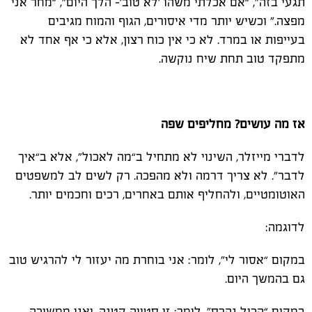
תגעי בזה", “אם אכלתי משהו 'לא טוב'- הלך היום”, “מחר אני
מפצה." וכשיש יותר מדי איסורים, הגוף והמוח מגיבים
בעייפות או במרד. לא כי אין כוח רצון, אלא כי אף אחד לא
מתפקד טוב תחת שיח נוקשה.
אז מה עושים? מחליפים שפה
לדברי מייזלר, השינוי לא מתחיל ב“מה לאכול”, אלא ב“איך
לדבר". לא צריך דרמה ולא מהפכה. רק לשים לב למשפטים
האוטומטיים, ולהחליף אותם באחרים, רכים וחכמים יותר.
לדוגמה:
במקום “אסור לי”, לומר: אני בוחרת מה יעזור לי להרגיש טוב
גם בהמשך היום.
במקום “הכול נהרס”, לומר: זו סטייה קטנה, ואני ממשיכה