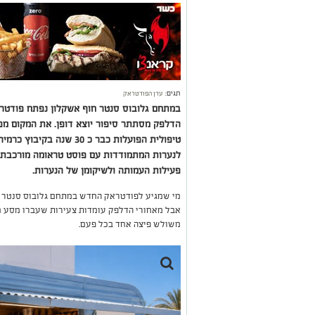
תגים:
עדן הפודטראק
במתחם גלובוס סנטר חוף אשקלון נפתח פודטרא
הדלפק מסתתר סיפור יוצא דופן. את המקום מפע
טיפולית הפועלות כבר כ 30 
לנערות המתמודדות עם פוסט טראומה מורכבת.
פעילות העמותה ולשיקומן של הנערות.
מי שמגיע לפודטראק החדש במתחם גלובוס סנטר חוף
אבל מאחורי הדלפק עומדות צעירות שעברו מסע חיי
משולש פיצה אחד בכל פעם
.