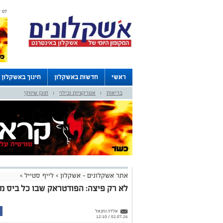
07 אוגוסט 2026 / 08:04
ראשי
חדשות באשקלון
חינוך באשקלון
בריאות
אטרקציות ובילוי
תוכן שיווקי
דרושים באשקלון
לוחות
|
|
אתר אשקלונים - אשקלון
>
לייף סטייל
>
לא רק פיצה: הפודטראק שבו כל ביס מ
אלדה נתנאל
02.07.26 / 12:10