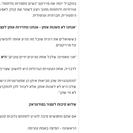
במקביל יזמה את פרויקט
"
נשים מספרות מלחמה
"
,
אזרחיות ולוחמות מתוך רצון לשמר את קולן, לאפש
היסטורית, חברתית וטיפולית
.
"
אנחנו לא משנות אותן – אנחנו מחזירות אותן לעצ
כששואלים את רונית שובל מה מניע אותה להמשיך 
על פרויקטים
.
"
אני מאמינה שלכל אחת מגיעים חיים טובים,"
היא 
לדבריה, אחת הטעויות הגדולות היא לחשוב שצריך 
"
ההתנהגויות שהן מביאות איתן הן אסטרטגיות הי
שלנו היא לא לשנות אותן, אלא לעזור להן להתקרב
לא מי שהן
."
שלוש סיבות לעצור בפודטראק
אם אתם מחפשים סיבה להגיע למתחם גלובוס סנטר
הראשונה - הפיצה באמת טעימה
.