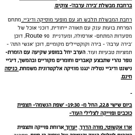
ברחבת מבשלת 'בירה ערבה'- צוקים
.
רחבת המבשלת תלבש חג עם מופעי מוסיקה ודיג'יי,
מתחם
הפרחת בועות ענק עם תאורה ייחודית, דוכני אוכל של
מסעדות המתחם- אורסולה, ומעדניית
Route 90, דוכן
'בירה ערבה' - בירה וקוקטיילים מקומיים, דוכן 'אנשי התה' -
תמציות טבעיות ועוד.
הערב יחל במופע שקיעה עם הזמרת-
נופר נהרי שתבצע קאברים וחומרים מקוריים ובהמשך, דיג'יי
נישנט ודיג'יי נטליה ינגנו מוזיקה אלקטרונית משמחת.
כניסה
חינם.
ביום שישי 22.8, החל מ- 19:30- 'שפת הנשמה'-
תצפית
כוכבים ופוייקה לצלילי העוד-
ארז אקשוטי, מורה הדרך
,
יערוך
ארוחת פוייקה ותצפית