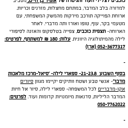
כוכבים לצלילי העוד והגיטרה של
אופיר בן חיים,
מסביב
למדורה בלב המדבר, במתחם מחצלות, מזרנים וכריות.
ארוחת הפוייקה תורכב מירקות מהמשק המשפחתי, עם
מטעמי בקר, עוף, טופו ואורז ותה מדברי. לאחר
הארוחה-
תצפית כוכבים
, צפייה בטלסקופ והאזנה לסיפורי
לילה מהמיתולוגיה היוונית.
עלות: 180 ₪ למשתתף. לפרטים:
052-3677317 (ארז)
בסוף השבוע 21-23.8- ספארי לילה- 'סיאל-מרכז מלאכות
מדבר'
-
אנשי טבע ושטח וותיקים יקיימו מגוון
סיורים
אקו-מדבריים
לכל המשפחה- ספארי לילה, סיור אל חיות
המדבר הליליות, סדנאות מיומנויות קדומות ועוד.
לפרטים:
050-7762022