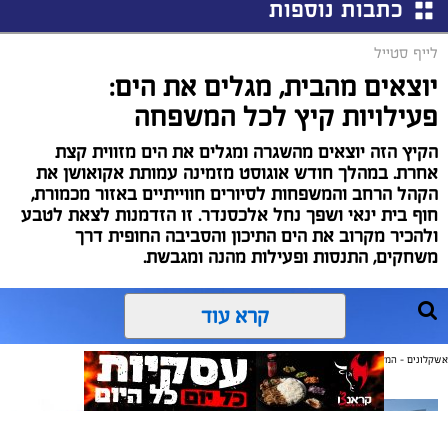
כתבות נוספות
לייף סטייל
יוצאים מהבית, מגלים את הים:
פעילויות קיץ לכל המשפחה
הקיץ הזה יוצאים מהשגרה ומגלים את הים מזווית קצת
אחרת. במהלך חודש אוגוסט מזמינה עמותת אקואושן את
הקהל הרחב והמשפחות לסיורים חווייתיים באזור מכמורת,
חוף בית ינאי ושפך נחל אלכסנדר. זו הזדמנות לצאת לטבע
ולהכיר מקרוב את הים התיכון והסביבה החופית דרך
משחקים, התנסות ופעילות מהנה ומגבשת.
קרא עוד
אשקלונים - המקומון היומי של אשקלון באינטרנט
אולי יעניין אותך גם