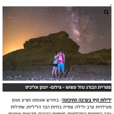
פטריית הבורג נחל עשוש - צילום- יונתן אליכיס
'לילות קיץ בערבה התיכונה'
- בחודש אוגוסט מציע מגוון
פעילויות ערב ולילה: צפייה בחיות הבר הליליות, שתילות
ערב בחממות החקלאיות, תצפיות כוכבים, סדנאות אומנות,