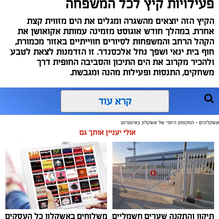
קרא עוד
אשקלונים - המקומון היומי של אשקלון באינטרנט
אולי יעניין אותך גם
תיקון והתקנה שערים חשמליים
משלוחים באשקלון כל העסקים
בדרום
במקום אחד
סיורי משפחות- צילום מיקה וולוב, אקואושן
אלדה נתנאל / 09:24 07.08.26
אשקלונים - המקומון היומי של אשקלון באינטרנט מאז 2005
אשקלונים טאצ - כל העיר במרחק נגיעה
באבו אשקלון - מסעדת בשרים על האש
|
שווארמה אשקלון