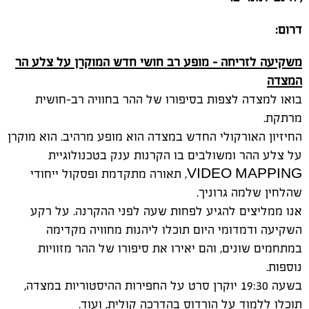
המצדה
בואו למצדה לצפות בסיפורו של ההר בחוויה רב-חושית
מרתקת.
החיזיון האורקולי החדש במצדה הוא מופע מרהיב. הוא מוקרן
על צלע ההר ומשולבים בו הקרנות ענק בטכנולוגיית
VIDEO MAPPING, תאורה מתקדמת ופסקול ייחודי
שהלחין שלמה גרוניך.
אנו ממליצים להגיע לפחות שעה לפני ההקרנה. על רקע
השקיעה ודמדומי היום תוכלו ליהנות מחוויה מקדימה
במתחמים שונים, והם יאירו את סיפורו של ההר מזוויות
נוספות.
בשעה 19:30 יוקרן סרט על החפירות ההיסטוריות במצדה,
תוכלו ללמוד על הורדוס בהדרכה קולית, ועוד.
מומלץ להזמין מראש וכך להבטיח מקום במופע בתאריך
הרצוי לכם.
היכן:
גן לאומי מצדה מערב