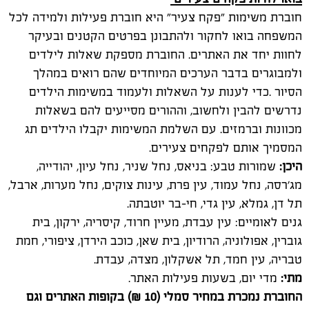
ולמבוגרים בדבר הערכים המיוחדים שהם רואים במהלך
הסיור .כדי לענות על השאלות ולעמוד במשימות הילדים
נדרשים להבין ולחשוב, וההורים מסייעים להם בשאלות
מכוונות וברמזים. עם השלמת המשימות יקבלו הילדים תג
המסמיך אותם לפקחים צעירים.
היכן:
שמורות טבע: בניאס, נחל שניר, נחל עיון, יהודייה,
מג'רסה, נחל עמוד, עין פרת, עינות צוקים, נחל מערות, ארבל,
תל דן, גמלא, עין גדי, חי-בר יוטבתה.
גנים לאומיים: עין עבדת, מעיין חרוד, קיסריה, ירקון, בית
גוברין, אפולוניה, הרודיון, בית שאן, כוכב הירדן, ציפורי, חמת
טבריה, עין חמד, תל אשקלון, מצדה, עבדת.
מתי:
מדי יום, בשעות פעילות האתר.
החוברת נמכרת במחיר סמלי (10 ₪) בקופות האתרים וגם
זמינה להדפסה ללא תשלום באתר רשות הטבע והגנים.
להדפסת החוברות הקליקו
כאן
.
בתשלום נוסף על דמי הכניסה לאתר, כניסה חינם למנויי
מטמון.