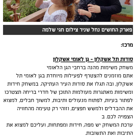
מרכז:
סודות תל אשקלון – גן לאומי אשקלון
משחק משימות מהנה ברחבי הגן הלאומי
אתם מוזמנים להצטרף לפעילות מיוחדת בגן לאומי תל
אשקלון, ובה תגלו את סודות העיר העתיקה. במשחק חידות
ומשימות מאתגרות מעולמות התוכן של חדרי בריחה תצטרכו
לפתור בעיות, לפתוח מנעולים ותיבות, למשוך חבלים, למצוא
את ההבדלים ולמשש חפצים, וזוהי רק טעימה מהחוויה
הצפויה לכם. ב
ערכת המשחק יש מפה, חידות ומפתחות, ועליכם למצוא את
התיבות ואת התשובות.
את ערכת המשחק אפשר לקנות במחיר סמלי (15 ₪) במרכז
השירות למטייל שבמרכז הגן, והיא מתאימה לכחמישה
משתתפים.
משך המשחק כשעה וחצי.