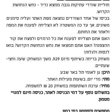
ולאתר את החותם.
האם אתם תצליחו לפענח את כל הרמזים ולפצח את קוד
ההצפנה? האם אתם תמצאו את נחש הנחושת הקדוש? בואו
לנסות ולגלות!
משחק בריחה בשיתוף מיזם 929, משך המשחק: שעה וחצי-
שעתיים.
היכן:
גן לאומי תל באר שבע
מתי:
מדי יום, בשעות פעילות האתר.
מחיר:
ערכת השתתפות במשחק 20 ₪ למשפחה.
בתשלום נוסף על דמי הכניסה לאתר, כניסה חינם למנויי
מטמון.
מחפשים ת'פסמון בחי רמון
חוויה חדשה לכל המשפחה בחי רמון, בואו לגלות וללמוד תוך
כדי משחק אינטראקטיבי
באמצעות אפליקציה ייעודית בסמארטפון שלכם.