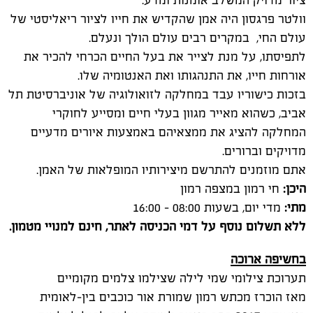
אורחות חייו, את התנהגותו ואת האנטומיה שלו.
בזכות כישוריו עבד במחלקה לזואולוגיה של אוניברסיטת תל
אביב, כשהוא מאייר מגוון בעלי חיים ומסייע לחוקרי
המחלקה להציג את ממצאיהם באמצעות איורים מדעיים
מדויקים וברורים.
אתם מוזמנים להתרשם מיצירותיו המופלאות של האמן.
היכן:
חי רמון במצפה רמון
מתי:
מדי יום, בשעות 08:00 – 16:00
ללא תשלום נוסף על דמי הכניסה לאתר, חינם למנויי מטמון.
בחשיפה ארוכה
תערוכת צילומי שמי לילה שצילמו צלמים מקומיים
מאז הוכרז מכתש רמון שמורת אור כוכבים בין-לאומית
באוגוסט 2017 הפך האזור למוקד עלייה לרגל לצלמים
חובבים ומקצועיים, שבאים לצלם את הפלא השמימי.
כעת ניתנת לקהל הרחב האפשרות להיחשף לתופעה גם
ביום.