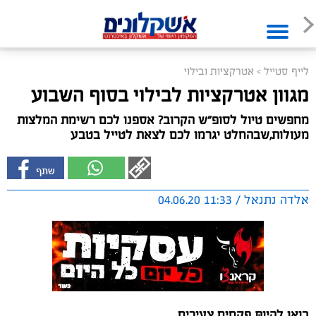
לייף סטייל
>
אטרקציות ובילוי
מגוון אטרקציות לבילוי בסוף השבוע
מחפשים טיול לסופ”ש הקרוב? אספנו לכם רשימת המלצות
מעולות,שבהחלט יגרמו לכם לצאת לטייל בטבע
אלדה נתנאל / 11:33 04.06.20
בואו להיותּ פקחים צעירים
חוברת משימות "פקח צעיר" היא חוברת פעילות ולמידה לכל
המשפחה בואו לחקור ולהתבונן בפרטים הקטנים ובעיקר
לחוות יחד את האתרים. החוברת מספקת שאלות לילדים