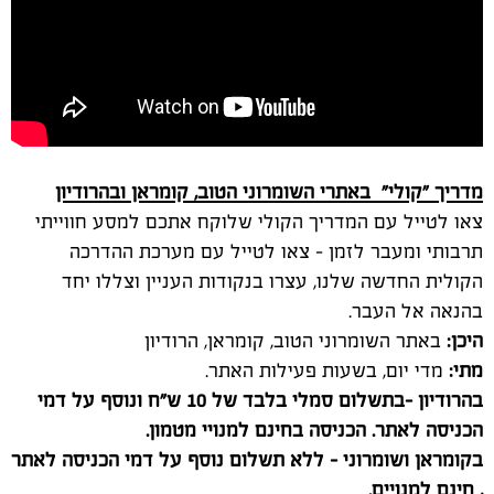
מדריך "קולי" באתרי השומרוני הטוב, קומראן ובהרודיון
צאו לטייל עם המדריך הקולי שלוקח אתכם למסע חווייתי
תרבותי ומעבר לזמן – צאו לטייל עם מערכת ההדרכה
הקולית החדשה שלנו, עצרו בנקודות העניין וצללו יחד
בהנאה אל העבר.
היכן:
באתר השומרוני הטוב, קומראן, הרודיון
מתי:
מדי יום, בשעות פעילות האתר.
בהרודיון -בתשלום סמלי בלבד של 10 ש"ח ונוסף על דמי
הכניסה לאתר. הכניסה בחינם למנויי מטמון.
בקומראן ושומרוני - ללא תשלום נוסף על דמי הכניסה לאתר
, חינם למנויים.
דרום:
משקיעה לזריחה – מופע רב חושי חדש המוקרן על צלע הר