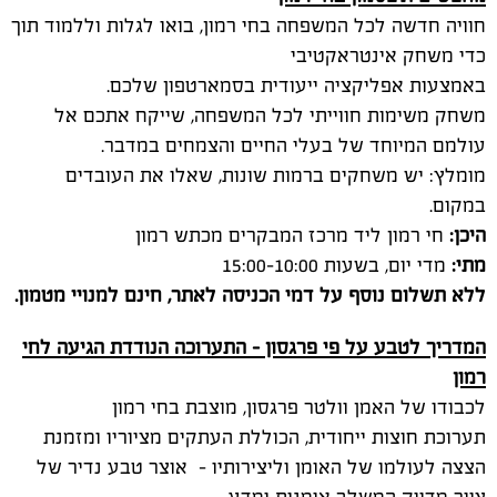
משחק משימות חווייתי לכל המשפחה, שייקח אתכם אל
עולמם המיוחד של בעלי החיים והצמחים במדבר.
מומלץ: יש משחקים ברמות שונות, שאלו את העובדים
במקום.
היכן:
חי רמון ליד מרכז המבקרים מכתש רמון
מתי:
מדי יום, בשעות 15:00-10:00
ללא תשלום נוסף על דמי הכניסה לאתר, חינם למנויי מטמון.
המדריך לטבע על פי פרגסון – התערוכה הנודדת הגיעה לחי
רמון
לכבודו של האמן וולטר פרגסון, מוצבת בחי רמון
תערוכת חוצות ייחודית, הכוללת העתקים מציוריו ומזמנת
הצצה לעולמו של האומן וליצירותיו - אוצר טבע נדיר של
ציור מדויק המשלב אומנות ומדע.
וולטר פרגסון היה אמן שהקדיש את חייו לציור ריאליסטי של
עולם החי, במקרים רבים עולם הולך ונעלם.
לתפיסתו, על מנת לצייר את בעל החיים הכרחי להכיר את