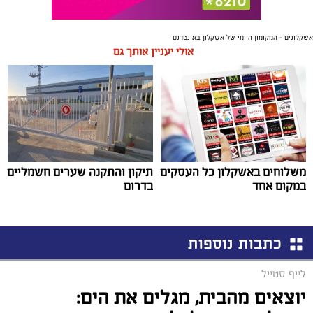
משלוחים באשקלון כל העסקים
תיקון והתקנה שערים חשמליים
במקום אחד
בדרום
כתבות נוספות
לייף סטייל
יוצאים מהבית, מגלים את הים:
פעילויות קיץ לכל המשפחה
הקיץ הזה יוצאים מהשגרה ומגלים את הים מזווית קצת
אחרת. במהלך חודש אוגוסט מזמינה עמותת אקואושן את
הקהל הרחב והמשפחות לסיורים חווייתיים באזור מכמורת,
חוף בית ינאי ושפך נחל אלכסנדר. זו הזדמנות לצאת לטבע
ולהכיר מקרוב את הים התיכון והסביבה החופית דרך
משחקים, התנסות ופעילות מהנה ומגבשת.