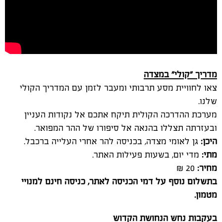
מדריך "קולי" במצדה
צאו לחוויית מסע תרבותי ומעבר לזמן עם המדריך הקולי
שלנו.
מערכת ההדרכה הקולית תיקח אתכם אל נקודות העניין
ובעזרתה תצללו בהנאה אל סיפורו של ההר המפואר.
היכן:
גן לאומי מצדה, בכניסה להר אחרי העלייה ברכבל.
מתי:
מדי יום, בשעות פעילות האתר.
מחיר:
20 ₪
בתשלום נוסף על דמי הכניסה לאתר, כניסה חינם למנויי
מטמון.
בעקבות נחש הנחושת הקדוש
חוליית שודדי עתיקות גנבה ממצא נדיר – נחש הנחושת
הקדוש.
בכיסו של אחד השודדים נמצאה מפת האתר ועליה סימנים
משונים, אך עד כה המשטרה לא הצליחה לפענח את המפה