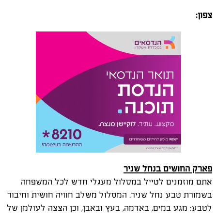
פארק החושים בנחל שניר
אתם מוזמנים לטייל במסלול מעגלי חדש לכל המשפחה
בשמורת טבע נחל שניר. המסלול משלב חוויה חושית וחיבור
לטבע: מגע במים, באדמה, בעץ ובאבן, וכן הצצה לעולמן של
חיות הבר.
אורך המסלול כ-500 מטרים ובו ארבעה מקטעים. כל מקטע
מייצג בעל חיים שחי בשמורה, למשל נזחל במחילת הדורבן
ונקפוץ לביקור בביתו של שפן הסלע. ההליכה היא על