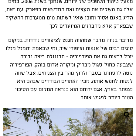
מפעל טיהור השפכים של ירוחם, שנחנך בשנת 2006. במים
אלה גם משקים את העצים ואת המדשאות בפארק. עם זאת,
הדיג באגם אסור ומובן שאין לשתות מים ממערכות ההשקיה
שבפארק אלא מהברזים המיועדים לכך
מדובר בנווה מדבר שמהווה מגנט לציפורים נודדות. במקום
סוגים רבים של אנפות וציפורי שיר, ומי שבאמת יתמזל מזלו
יוכל לראות גם את הפורפיריה – תרנגולת בִּיצה נדירה
שצבעה כחול-סגול מבריק ומקורה אדום בוהק. הפורפיריה
נוטה להסתתר בסבך ולרוץ מהר בין הצמחים, אבל שווה
לנסות לחפש אותה. מבין האתרים הבודדים שבהם היא
נצפתה בארץ, אגם ירוחם הוא כנראה המקום עם הסיכוי
הטוב ביותר לפגוש אותה