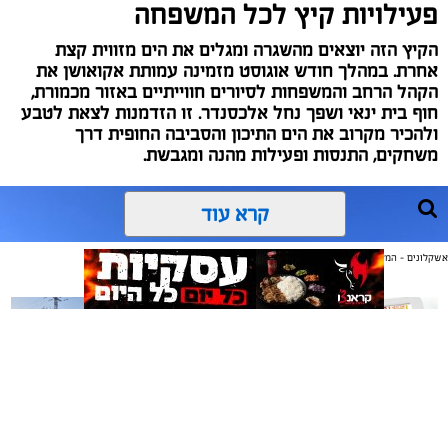
פעילויות קיץ לכל המשפחה
הקיץ הזה יוצאים מהשגרה ומגלים את הים מזווית קצת
אחרת. במהלך חודש אוגוסט מזמינה עמותת אקואושן את
הקהל הרחב והמשפחות לסיורים חווייתיים באזור מכמורת,
חוף בית ינאי ושפך נחל אלכסנדר. זו הזדמנות לצאת לטבע
ולהכיר מקרוב את הים התיכון והסביבה החופית דרך
משחקים, התנסות ופעילות מהנה ומגבשת.
קרא עוד
אשקלונים - המקומון היומי של אשקלון באינטרנט
אולי יעניין אותך גם