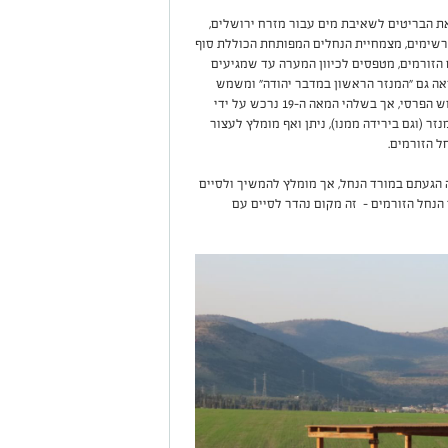
 הבריטים לשאיבת מים עבור מזרח ירושלים,
שימים, מצמחיית הנחלים המפותחת הכוללת סוף
ם הזורמים, מטפסים לכיוון המערה עד שמגיעים
אה גם "המנזר הראשון במדבר יהודה" ומשמש
כיום את הכנסייה הרוסית. המנזר הוחרב בעת הכיבוש הפרסי, אך בשלהי המאה ה-19 נרכש על ידי
ר (וגם בירידה ממנו), ניתן ואף מומלץ לעצור
ל הזורמים.
 הגעתם במורד הנחל, אך מומלץ להמשיך ולסיים
נחל הזורמים – זה מקום נהדר לסיים עם