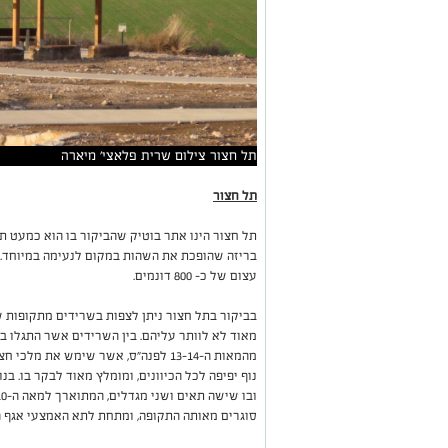
תל חצור צילום שרית פלאצי' מיארה
תל חצור
תל חצור הינו אתר בוטיק שהביקור בו הוא כמעט ת
בריזה שהופכת את השהות במקום לנעימה במיוחד.
עצום של כ- 800 דונמים.
בביקור בתל חצור ניתן לצפות בשרידים מתקופות שו
מאוד לא לוותר עליהם. בין השרידים אשר התגלו ב
מהמאות ה-13-14 לפנה"ס, אשר שימש את
נוף יפיפה לכל הכיוונים, ומומלץ מאוד לבקר בו. ב
סוגרים מאותה התקופה, ומתחת לתא האמצעי אגף ה