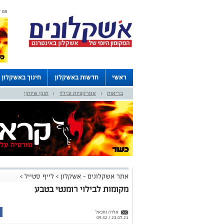
08 אוגוסט 2026 / 15:06
ראשי
חדשות באשקלון
חינוך באשקלון
בריאות
אטרקציות ובילוי
תוכן שיווקי
דרושים באשקלון
לוחות
|
|
אתר אשקלונים - אשקלון
>
לייף סטייל
>
מקומות לבילוי רומנטי בטבע
אלדה נתנאל
23.07.21 / 09:32