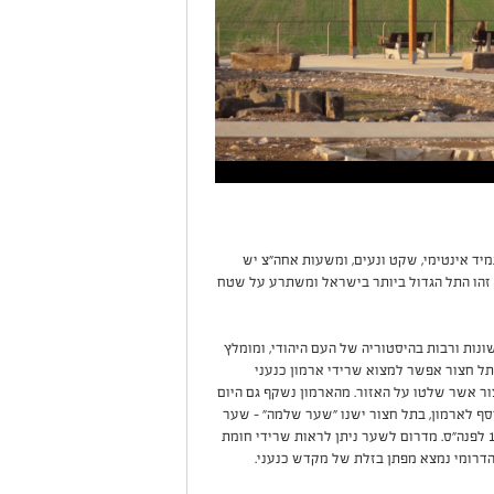
מיד אינטימי, שקט ונעים, ומשעות אחה"צ יש
 זהו התל הגדול ביותר בישראל ומשתרע על שטח
נות ורבות בהיסטוריה של העם היהודי, ומומלץ
תל חצור אפשר למצוא שרידי ארמון כנעני
 מלכי חצור אשר שלטו על האזור. מהארמון נשקף גם היום
נוסף לארמון, בתל חצור ישנו "שער שלמה" – שער
ובו שישה תאים ושני מגדלים, המתוארך למאה ה-10 לפנה"ס. מדרום לשער ניתן לראות שרידי חומת
דרומי נמצא מפתן בזלת של מקדש כנעני.