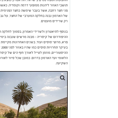
ההופעות המפורסמים בישראל. התיאטרון נמצא בקצה
תושבי האזור ליהנות ממופעי דרמה וקומדיה. כאשר 
פני חצר רחבה, אשר בעבר שימשה כחצר הפנימית ש
של הארמון נבנה בחלקה המערבי של החצר, על גבי ש
רק שרידים מועטים.
בנוסף לתיאטרון ולשרידי האמרון, בסמוך לחלקה ה
ההיפודרום של קיסריה – מבנה מרשים שנבנה בימי 
פרא, מרוצי סוסים ועוד. בשנים האחרונות מקיימת 
בע
ההיסטוריים, מוזמן לטייל לאורך חוף הים של קיסר
הלאומי ועד הארמון בדרום. כמובן שכל סיור לאורכ
השקיעה.