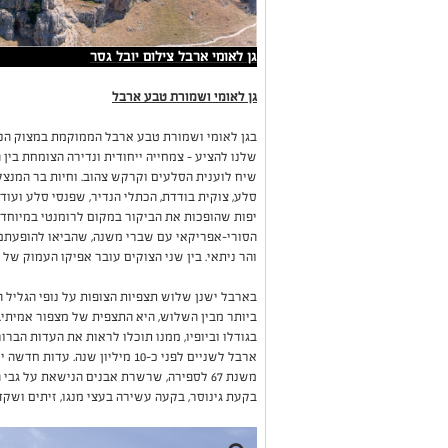
גן לאומי ארבל צילום יובל גסר
גן לאומי ושמורת טבע ארבל
בגן לאומי ושמורת טבע ארבל הממוקמת במצוק הנ
שלנו להציע – צמחייה ייחודית ונדירה הצומחת בין
שיח לוענית הסלעים וקרקש צהוב. וחיות בר המנצלו
סלע, צוקית בודדת, הכתלי הנדיר, שפנסי סלע ועוד,
יפות שהופכות את הביקור במקום לרומנטי במיוחד.
הסורי-אפריקאי עם שברי משנה, שהביאו להופעתם 
והר ניתאי. בין שני הצוקים עובר אפיקו העמוק של נ
בארבל ישנן שלוש תצפיות הצופות על נופי הגליל ה
ביותר מבין השלוש, היא התצפית של מצפור אמיתי.
בגודלו וביופיו, ממנו תוכלו לראות את העדות הבר
ארבל לשניים לפני כ-10 מיליון שנ
משנת 67 לספירה, שרשרת אבנים הנישאת על ג
בקעת גינוסר, בקעה עשירה בעצי מנגו, זיתים ושקד