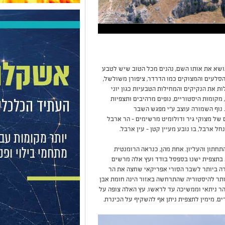
ושא את אותו השם, נהנים מכל הטוב שיש לטבע
 הסלעים והמצוקים כמו הדרדר, ציפורן משולשל,
ת את הנקיקים והמחילות הטבעיות כגון יוני
 מקומות היסטוריים, נופים מרהיבים ותצפיות
 נוף השמורה עוצב ע"י מפגש השבר
של מצוקי גיר ודולומיט מרשימים - הר ארבל
חל ארבל, בו נובע מעיין קטן - עין ארבל.
תחתון והעליון. אחת מהן, כנראה הרומנטית
 בתצפית ישנו בספסל בודד ועץ אלה מרשים
ורה ביותר לשבר הסורי אפריקאי שחצה את הר
ה. עדות חדשה יותר להיסטוריה שהתרחשה באזור הינה חומת אבן
בי הר ניתאי וממשיכה עד לראשו. עץ האלה צופה על
ים. מימין לתצפית ניתן אף להשקיף על הכינרת.