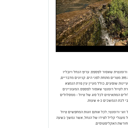
רומנטית שאסור לפספס. ערוץ הנחל ויובליו
יורדים מגובה של כ- 800 מ' מעל פני הים ועד לגובה 395 מטרים מתחת לפני הים. קניונים מדבריים,
ינות שופעים, כולל מעיין עין פרת הנמצא
רת לטיול רומנטי שאסור לפספס. המעוניינים
לולים המתאימים לכל סוג של טיול – ממסלולים
 הנמשכים כ-4 שעות.
וגי ורומנטי, לכל אותם זוגות המחפשים טיול
ל מעגלי קליל לצידו של הנחל, אשר נמשך כשעה
חורשת האקליפטוסים.