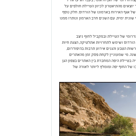
 הדרומי של הגן הלאומי, בעבר הגיעו אליו
יוצאים מהתיאטרון לכיוון הטיילת חולפים על
ל אגף האירוח בארמונו של הורדוס. חלק נוסף
ונית ימית. עם השנים חרב הארמון ונותרו ממנו
דרומי של הטיילת ובמקביל לחוף ניצב
הורדוס ושימש לתחרויות אתלטיקה, הצגת חיות
רשות הטבע והגנים אירוע תרבות בהיפודרום,
יקר תחרויות סוסים כמו שהיו באזור לפני 2000 שנה. מי שמעוניין לקחת פסק זמן מהאתרים
יה בטיילת היפה המחברת בין האתרים בצפון הגן
ו של החוף יפה ומומלץ ליותר לאורה של