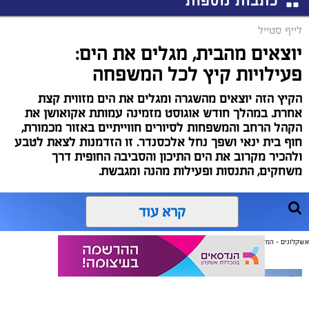
כתבות נוספות
לייף סטייל
יוצאים מהבית, מגלים את הים:
פעילויות קיץ לכל המשפחה
הקיץ הזה יוצאים מהשגרה ומגלים את הים מזווית קצת
אחרת. במהלך חודש אוגוסט מזמינה עמותת אקואושן את
הקהל הרחב והמשפחות לסיורים חווייתיים באזור מכמורת,
חוף בית ינאי ושפך נחל אלכסנדר. זו הזדמנות לצאת לטבע
ולהכיר מקרוב את הים התיכון והסביבה החופית דרך
משחקים, התנסות ופעילות מהנה ומגבשת.
קרא עוד
אשקלונים - המקומון היומי של אשקלון באינטרנט
אולי יעניין אותך גם