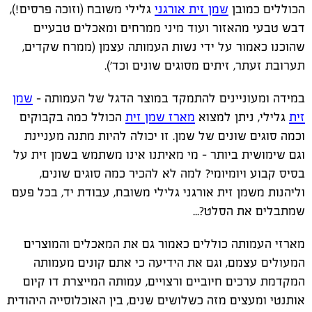
הכוללים כמובן
שמן זית אורגני
גלילי משובח (וזוכה פרסים!),
דבש טבעי מהאזור ועוד מיני ממרחים ומאכלים טבעיים
שהוכנו כאמור על ידי נשות העמותה עצמן (ממרח שקדים,
תערובת זעתר, זיתים מסוגים שונים וכד').
במידה ומעוניינים להתמקד במוצר הדגל של העמותה –
שמן
זית
גלילי, ניתן למצוא
מארז שמן זית
הכולל כמה בקבוקים
וכמה סוגים שונים של שמן. זו יכולה להיות מתנה מעניינת
וגם שימושית ביותר – מי מאיתנו אינו משתמש בשמן זית על
בסיס קבוע ויומיומי? למה לא להכיר כמה סוגים שונים,
וליהנות משמן זית אורגני גלילי משובח, עבודת יד, בכל פעם
שמתבלים את הסלט?...
מארזי העמותה כוללים כאמור גם את המאכלים והמוצרים
המעולים עצמם, וגם את הידיעה כי אתם קונים מעמותה
המקדמת ערכים חיוביים ורצויים, עמותה המייצרת דו קיום
אותנטי ומעצים מזה כשלושים שנים, בין האוכלוסייה היהודית