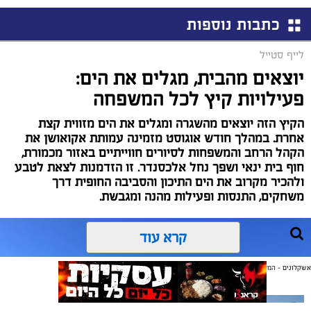
כתבות נוספות
לייף סטייל
יוצאים מהבית, מגלים את הים:
פעילויות קיץ לכל המשפחה
הקיץ הזה יוצאים מהשגרה ומגלים את הים מזווית קצת
אחרת. במהלך חודש אוגוסט מזמינה עמותת אקואושן את
הקהל הרחב והמשפחות לסיורים חווייתיים באזור מכמורת,
חוף בית ינאי ושפך נחל אלכסנדר. זו הזדמנות לצאת לטבע
ולהכיר מקרוב את הים התיכון והסביבה החופית דרך
משחקים, התנסות ופעילות מהנה ומגבשת.
קרא עוד
אשקלונים - המקומון היומי של אשקלון באינטרנט
אולי יעניין אותך גם