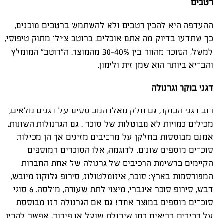
רטבים
ההעדפה היא להכין רטבים ולא להשתמש ברטבים מוכנים,
כך שתדעו בדיוק מה אתם אוכלים. ברוטב צ'ילי מתוק טיפוסי,
למשל, הסוכר מהווה בין 30-40% מהמוצר. ה"רוטב" המומלץ
והבריא ביותר הוא שמן זית ולימון.
דגני בוקר וגרנולה
רוב דגני הבוקר, גם חלק מאלו המבוססים על דגנים מלאים,
מכילים כמויות לא מבוטלות של סוכר . גם הגרנולות השונות,
אמנם מבוססות בחלקן על מרכיבים מזינים אך הן מכילות
סוכרים מוספים שונים. לדוגמה, אלו הסוכרים המוספים
הקיימים ברשימת הרכיבים של גרנולה של אחת החברות
המפורסמות בארץ: סוכר, איזומלטולוז, סירופ גלוקוז מיובש,
דבש, סירופ סוכר אינברי, מיצוי לתת שעורה, מולסה. 6 סוגי
סוכרים מוספים במוצר אחד! גם אם הגרנולה הזו מבוססת
על רכיבים בריאים כמו שיבולת שועל או פירות, אפשר להבין