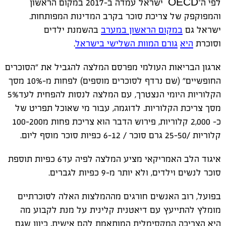
לפי ה־OECD ישראל עמדה ב-2017 במקום הראשון
והמפוקפק של צריכת סוכר בקרב המדינות המפותחות.
ישראל גם
במקום הראשון
במערב
בהשמנת ילדים
וסוכרת
היא
גורם המוות השלישי בישראל
.
ארגון הבריאות העולמי מפרסם המלצה להגביל את "הסוכרים
החופשיים" (שם נרדף לסוכרים מוספים) לפחות מ-10% מסך
הקלוריות היומי הנצטרך, עם המלצה לנסות להפחית לעד5%
מסך צריכת הקלוריות. לדוגמה, עבור מי שאוכל תפריט של
כ- ​​2,000 קלוריות, פירוש הדבר הוא צריכת פחות מ100-200
קלוריות /25-50 גרם סוכר / 6-12 כפיות סוכר מוסף ליום.
איגוד הלב האמריקאי מציע המלצה לפיה עד6 כפיות תוספת
סוכר לנשים וילדים, ולא יותר מ-9 כפיות לגברים.
בפועל, רוב האנשים חורגים מההמלצות האלה לסוכרתיים
מומלץ להתייעץ עם דיאטנית קלינית על מנת לקבוע מה
היא הצריכה המקסימלית המותאמת להם אישית, כיוון שגם