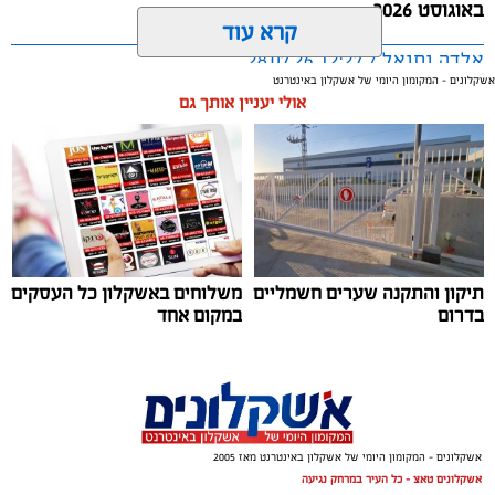
באוגוסט 2026.
קרא עוד
אלדה נתנאל / 12:27 28.07.26
אשקלונים - המקומון היומי של אשקלון באינטרנט
אולי יעניין אותך גם
תגים:
מטר המטאורים
כשהשמש שוקעת והשמיים מתכסים באלפי כוכבים, הטבע
תיקון והתקנה שערים חשמליים
משלוחים באשקלון כל העסקים
מציג את אחד המופעים המרהיבים של השנה - מטר
בדרום
במקום אחד
הפרסאידים. זו ההזדמנות לעצור לרגע, להתרחק מאורות
העיר, להרים את המבט אל השמיים ולגלות עולם שלם של
כוכבים, כוכבי לכת, ערפיליות וסיפורי חלל.
מטר הפרסאידים, מתרחש כתוצאה ממפגש כדור הארץ עם
אשקלונים - המקומון היומי של אשקלון באינטרנט מאז 2005
השובל של כוכב השביט סוויפט-טאטל, הוא נחשב כמטר
אשקלונים טאצ - כל העיר במרחק נגיעה