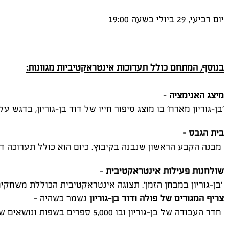
יום
רביעי
, 29
ביולי
בשעה
19:00
בנוסף
,
המתחם
כולל
תערוכות
אינטראקטיביות
מגוונות
:
מיצג
האנימציה
–
'
בן
-
גוריון
מארח
'
בו
מוצג
סיפור
חייו
של
דוד
בן
-
גוריון
,
בדגש
על
בית
הגבס
–
מבנה
הקבע
הראשון
שנבנה
בקיבוץ
.
כיום
הוא
כולל
תערוכה
ד
שולחנות
פעילות
אינטראקטיבית
-
'
בן
-
גוריון
במבחן
הזמן
'.
תצוגה
אינטראקטיבית
הכוללת
משחקים
צריף
המגורים
של
פולה
ודוד
בן
-
גוריון
נשמר
כשהיה
–
חדר
העבודה
של
בן
-
גוריון
ובו
5,000
ספרים
בשפות
ונושאים
שו