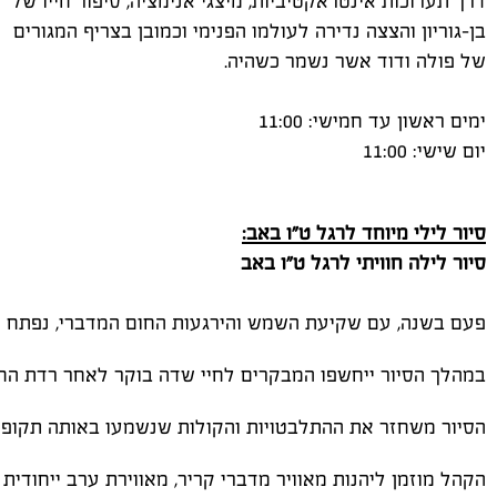
דרך תערוכות אינטראקטיביות, מיצגי אנימציה, סיפור חייו של
בן-גוריון והצצה נדירה לעולמו הפנימי וכמובן בצריף המגורים
של פולה ודוד אשר נשמר כשהיה.
ימים ראשון עד חמישי: 11:00
יום שישי: 11:00
סיור
לילי
מיוחד
לרגל
ט
"
ו
באב
:
סיור
לילה
חוויתי
לרגל
ט
"
ו
באב
פעם
בשנה
,
עם
שקיעת
השמש
והירגעות
החום
המדברי
,
נפתח
ה
במהלך
הסיור
ייחשפו
המבקרים
לחיי
שדה
בוקר
לאחר
רדת
הח
הסיור
משחזר
את
ההתלבטויות
והקולות
שנשמעו
באותה
תקופה
הקהל
מוזמן
ליהנות
מאוויר
מדברי
קריר
,
מאווירת
ערב
ייחודית