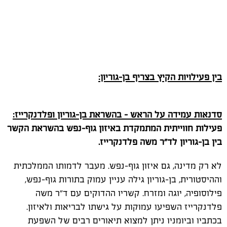
בין פעילויות הקיץ בצריף בן-גוריון:
סדנאות עמידה על הראש – בהשראת בן-גוריון ופלדנקרייז:
פעילות חווייתית המתמקדת באיזון גוף-נפש בהשראת הקשר
בין בן-גוריון לד"ר משה פלדנקרייז.
לא רק מדינה, גם איזון גוף-נפש. מעבר לדמותו הממלכתית
וההיסטורית, בן-גוריון גילה עניין עמוק בתורות גוף-נפש,
פילוסופיה, יוגה ומזרח. קשריו ההדוקים עם ד"ר משה
פלדנקרייז השפיעו עמוקות על גישתו לבריאות ולאיזון.
בכתביו וביומניו ניתן למצוא תיאורים רבים של השפעת