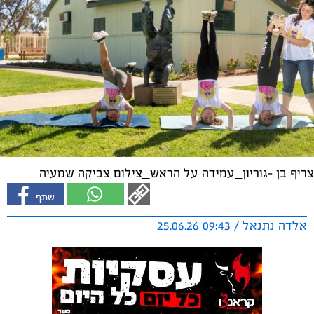
צריף בן -גוריון_עמידה על הראש_צילום צביקה שמעיה
אלדה נתנאל / 09:43 25.06.26