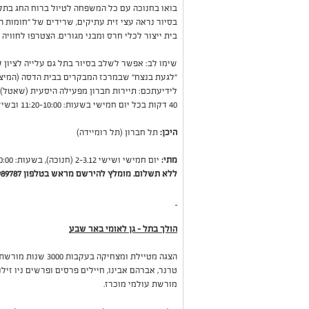
בואו בחנוכה עם כל המשפחה לטיול ברוח החג בתל 
בסיור נראה עצי זית עתיקים, שרידים של "חומות ה
בית ייצור לכלי חרס ומבני מגורים. הצטרפו לחווי
שימו לב: אפשר לשלב בסיור בתל גם עלייה לציון 
"לגעת בנצח" שבמרכז המבקרים בבית הדסה (המיצג
לידיעתכם: תיירות חברון מפעילה היסעית (שאטל)
40 דקות בכל יום חמישי בשעות: 10:00–11:20 ובשישי בשעות: 10:00–10:40.
היכן:
תל חברון (תל רומיידה)
מתי:
יום חמישי ושישי 2-3.12 (חנוכה), בשעות: 10:00–14:00 בכל שעה עגולה.
ללא תשלום. מומלץ להירשם מראש בטלפון 050-5989787
הולך בתל – גן לאומי באר שבע
הצגה מטיילת ומצחיקה
טרנר, אברהם אבינו, חיילים פרסים ופרשים ניו ז
מורשת עולמי מוכרז.