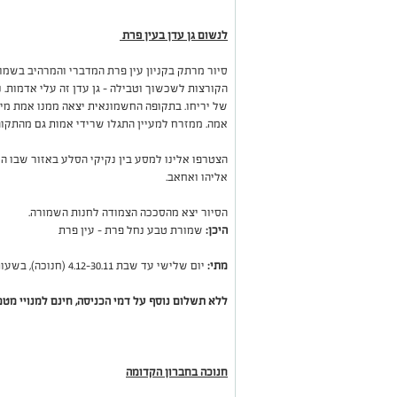
לנשום גן עדן בעין פרת
סיור מרתק בקניון עין פרת המדברי והמרהיב בשמו
הקורצות לשכשוך וטבילה – גן עדן זה עלי אדמות
של יריחו. בתקופה החשמונאית יצאה ממנו אמת מים
אמה. ממזרח למעיין התגלו שרידי אמות גם מהתקו
הצטרפו אלינו למסע בין נקיקי הסלע באזור שבו ה
אליהו ואחאב.
הסיור יצא מהסככה הצמודה לחנות השמורה.
היכן:
שמורת טבע נחל פרת - עין פרת
מתי:
יום שלישי עד שבת 30.11–4.12 (חנוכה), בשעות: 10:00, 12:00
ללא תשלום נוסף על דמי הכניסה, חינם למנויי מטמו
חנוכה בחברון הקדומה