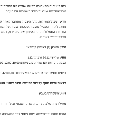
כמו כן ניהנה מתערוכה חדשה שתציג את החופרים ו
ארכיאולוגים שידגים כיצד משמרים את העבר.
ממנו. לאורך השביל מוצבות סככות תצפית על המ
הגנוזות. המסלול מסומן בסימון שבילים ירוק והוא
מדברי קליל לאורכו.
היכן:
פארק (גן לאומי) קומראן
מתי:
שלישי 30.11 ורביעי 1.12
הצגה מומחזת עם שחקנים בשעות: 10:00, 12:00, 14:00.
בימים חמישי עד שני 2-6.12 בשעות: 10:00, 12:00, 14:00 יצאו סיורים מודרכים ללא שחקנים.
ללא תשלום נוסף על דמי הכניסה, חינם למנויי מטמו
ניווט משפחתי בטבע
פעילות המשלבת טיול, אתגר מחשבתי ובילוי חווית
הנכם מוזמנים למשחק ניווט עממי לכל המשפחה בש