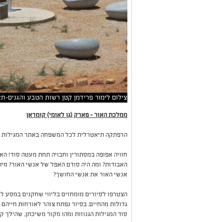
צילום לימור פרידמן קטן רשות הטבע והגנים-ת
ממלכת האור – פארק (גן לאומי) קומראן
הרפתקה תיאטרלית לכל המשפחה באתר המגילות הג
חוויה אפופה במסתורין וחבויה תחת מעטה סוד! ה
האבודות? ומה היה סודם האפל של אנשי האור? מיה
אנשי האור את אנשי החושך?
הצטרפו לסיורים מומחזים בליווי שחקנים במסע לג
גדולות מהחיים. בסיור נפתח צוהר לאורחות חייהם
סוד המגילות הגנוזות ומהו מקור משיכתן, שהילך ק