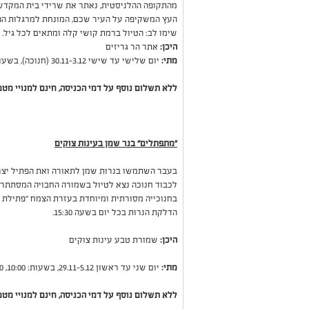
מהתקופה ההלניסטית, נאתר את שרידי בית המקדש 
העץ המשקיפה על העיר שכם, המונחת למרגלות ההר
שימו לב: הטיול ברמת קושי קלה ומתאים לכל גיל.
היכן:
אתר הר גריזים
מתי:
יום שלישי עד שישי 30.11-3.12 (חנוכה), בשעות: 10:00, 12:00
ללא תשלום נוסף על דמי הכניסה, חינם למנויי מטמו
"מתפתלים" בנר שמן בעינות צוקים
בעבר השתמשו בנרות שמן לתאורה ואת הפתיל יצרו 
לכבוד חנוכה נצא לטיול בשמורה החבויה המסתתרת ב
בחנוכייה מסורתית ומיוחדת בעזרת הצמח "פתילת ה
הדלקת הנרות בכל יום בשעה 15:30.
היכן:
שמורת טבע עינות צוקים
מתי:
יום שני עד ראשון 29.11-5.12, בשעות: 10:00, 12:00, 14:00
ללא תשלום נוסף על דמי הכניסה, חינם למנויי מטמו