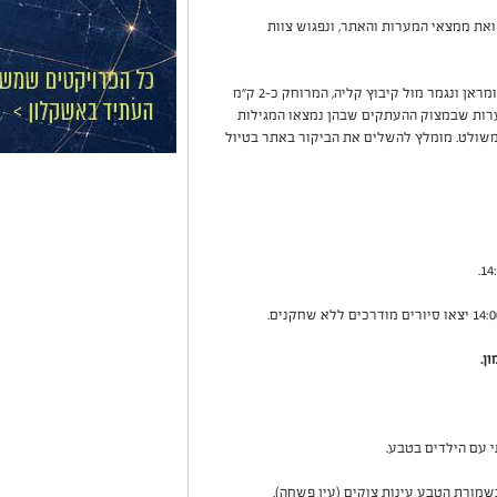
את ממצאי המערות והאתר, ונפגוש צוות
חדש! שביל המגילות. עתה השביל מתחבר לאתר קומראן ונגמר מול קיבוץ קליה, המרוחק כ-2 ק"מ
ערות שבמצוק ההעתקים שבהן נמצאו המגילות
 משולט. מומלץ להשלים את הביקור באתר בטיול
ן.
י עם הילדים בטבע.
מורת הטבע עינות צוקים (עין פשחה).