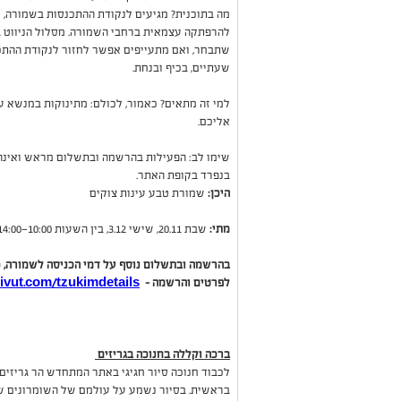
מה בתוכנית? מגיעים לנקודת ההתכנסות בשמורה, מק
להרפתקה עצמאית ברחבי השמורה. מסלול הניווט ג
שתבחר, ואם מתעייפים אפשר לחזור לנקודת ההתכ
שעתיים, בכיף ובנחת.
למי זה מתאים? כאמור, לכולם: מתינוקות במנשא ע
אליכם.
שימו לב: הפעילות בהרשמה ובתשלום מראש ואינה
בנפרד בקופת האתר.
היכן:
שמורת טבע עינות צוקים
מתי:
שבת 20.11, שישי 3.12, בין השעות 10:00—14:00 (הזנקה אחרונה ב־12:30).
בהרשמה ובתשלום נוסף על דמי הכניסה לשמורה, כנ
לפרטים והרשמה -
ivut.com/tzukimdetails
ברכה וקללה בחנוכה בגריזים
לכבוד חנוכה סיור חגיגי באתר המתחדש הר גריזים –
בראשית. בסיור נשמע על עולמם של השומרונים שג