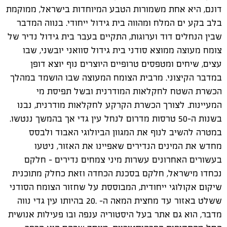
דונם, היא אחת משמורות הטבע המיוחדות בישראל, ממוקמת
בלב בקע ים המלח ומהווה בית גידול ייחודי. בנווה המדבר
שבין הנחלים דוד וערוגות, התקיים בעבר בית גידול נדיר של
צומח מעוצה ממוצא סודני בית גידול סוואני יובשני, שבו
עצים, שיחים ומטפסים טרופיים היוצרים נוף יוצא דופן
במדבר הקיצוני. מרבית הצומח המעוצה שבו הושמד במהלך
הכשרת השטח לחקלאות המודרנית ובשל תפיסת מי
המעיינות. לצורך הכשרת הקרקע לחקלאות מודרנית, נבנו
בשנות ה-50 טרסות מדרום לנחל עין גדי אך בהמשך ננטשו.
במטרה להשיב לנוף את המגוון הביולוגי האבוד ולבסס
מחדש את המינים הנדירים שאפיינו את האזור, ניטעו
בעשורים האחרונים עשרות מיני צמחים נדירים – חלקם
נכחדו מישראל, חלקם בסכנת הכחדה וזאת כחלק מתוכנית
שיקום אקולוגי ייחודית, המבוססת על שחזור הצומח הסודני
ששלט באזור עד מחצית המאה ה- .20 בהיותו עין גדי נווה
מדבר, הוא גם אתר בעל היסטוריה ענפה ובו פעילות אנושית