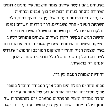
בשטחים בהם נעשה שיקום צומח והשבות של מינים אדומים.
השמורה כוסתה בטונות רבות של בוץ, אבנים וצמחייה
שנעקרה. בית הכנסת העתיק של עין גדי הוצף במים, כלל
תשתיות הטיול – החל משבילים, דרך מדרגות וגשרים נפגעו
וחלקם נהרסו כליל וכן תשתיות החשמל והשירותים ניזוקו.
הרשות הגישה בקשה לקרן לשיקום שטחים פתוחים לסיוע
בשיקום השטחים הפתוחים שעדיין סגורים בנחל ערוגות ודוד
בשל עוצמת הנזק ותהליך השיקום המורכב והממושך שנדרש
לשמורה. תהליך השיקום של כלל מרכיבי השמורה ארוך
ואנחנו רק בראשיתו.
ייחודיות שמורת הטבע עין גדי:
מבוא אזור ים המלח הינו חבל ארץ המבודד ומובדל באופן
טבעי מסביבתו. הבידוד הפיזי הטבעי של אזור זה ע"י ים
המלח ממזרח ומצוק ההעתקים ממערב, גרם להתפתחות של
מגוון ביולוגי ייחודי. שמורת עין גדי, המשתרעת על כ-14,350