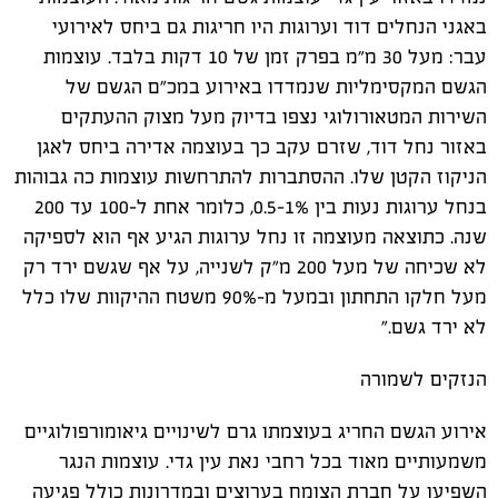
באגני הנחלים דוד וערוגות היו חריגות גם ביחס לאירועי
עבר: מעל 30 מ״מ בפרק זמן של 10 דקות בלבד. עוצמות
הגשם המקסימליות שנמדדו באירוע במכ"ם הגשם של
השירות המטאורולוגי נצפו בדיוק מעל מצוק ההעתקים
באזור נחל דוד, שזרם עקב כך בעוצמה אדירה ביחס לאגן
הניקוז הקטן שלו. ההסתברות להתרחשות עוצמות כה גבוהות
בנחל ערוגות נעות בין 0.5-1%, כלומר אחת ל-100 עד 200
שנה. כתוצאה מעוצמה זו נחל ערוגות הגיע אף הוא לספיקה
לא שכיחה של מעל 200 מ"ק לשנייה, על אף שגשם ירד רק
מעל חלקו התחתון ובמעל מ-90% משטח ההיקוות שלו כלל
לא ירד גשם."
הנזקים לשמורה
אירוע הגשם החריג בעוצמתו גרם לשינויים גיאומורפולוגיים
משמעותיים מאוד בכל רחבי נאת עין גדי. עוצמות הנגר
השפיעו על חברת הצומח בערוצים ובמדרונות כולל פגיעה