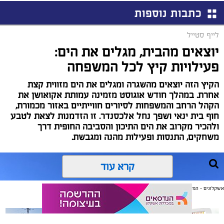
כתבות נוספות
לייף סטייל
יוצאים מהבית, מגלים את הים:
פעילויות קיץ לכל המשפחה
הקיץ הזה יוצאים מהשגרה ומגלים את הים מזווית קצת
אחרת. במהלך חודש אוגוסט מזמינה עמותת אקואושן את
הקהל הרחב והמשפחות לסיורים חווייתיים באזור מכמורת,
חוף בית ינאי ושפך נחל אלכסנדר. זו הזדמנות לצאת לטבע
ולהכיר מקרוב את הים התיכון והסביבה החופית דרך
משחקים, התנסות ופעילות מהנה ומגבשת.
קרא עוד
אשקלונים - המקומון היומי של אשקלון באינטרנט
אולי יעניין אותך גם