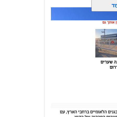
וד
ין אותך גם
ה שערים
רום
גנים הלאומיים ברחבי הארץ, עם