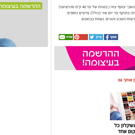
הטבה זו מצטרפת לאפשרות כניסה ללא תשלום לתושבי עוטף עזה ( בטווח של עד 40 ק"מ מהרצועה)
 בתוקף עד יום שני (כולל). פרטים נוספים
שות הטבע והגנים. נשמח בבואכם.
ין אותך גם
שקלון כל
ום אחד