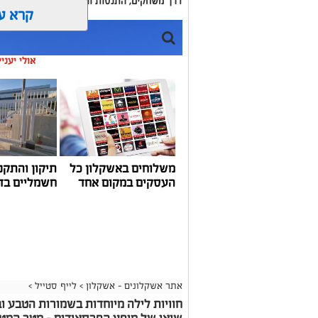
דרך משחקים, התנסות ופעילות מהנה ומגבשת.
קרא ע
אולי יעני
משלוחים באשקלון כל
תיקון והתקנ
העסקים במקום אחד
חשמליים בד
אתר אשקלונים - אשקלון
>
לייף סטייל
>
סיורי משפחות- צילום מיקה וולוב, אקואושן
חוויות לילה מיוחדות בשמורות הטבע וב