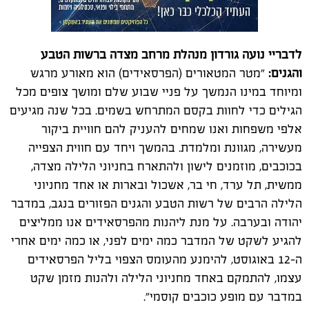
לדבריי נועה גורדון מנהלת מרחב מצדה ברשות הטבע
והגנים:
"מטר המטאורים (הפרסאידים) הוא מאורע מרגש
ומיוחד במינו הנמשך על פניי שבוע שלם ומושך צופים מכל
הגילים כדי לחוות בקסם המתרחש בשמים. בכל שנה מגיעים
אלפי משפחות ואנו שמחים להעניק להם חוויית ביקור
מעשירה, מגוונת ומלמדת. בהמשך ויחד עם חווית הצפייה
בכוכבים, מוזמנים לישון ולהתארח בחניוני הלילה מצדה,
ממשית, תל ערד, חי בר, אשכול ובארות או אחד מחניוני
הלילה הרבים של רשות הטבע והגנים הפזורים בנגב, במדבר
יהודה ובערבה. על מנת ליהנות מהפרסאידים אנו ממליצים
להגיע לשקט של המדבר כמה ימים לפני, או כמה ימים אחרי
ה-12 באוגוסט, להימנע מהעומס הצפוי בליל הפרסאידים
עצמו, להתמקם באחד מחניוני הלילה ולהנות מזמן שקט
במדבר עם מופע כוכבים קוסמי".