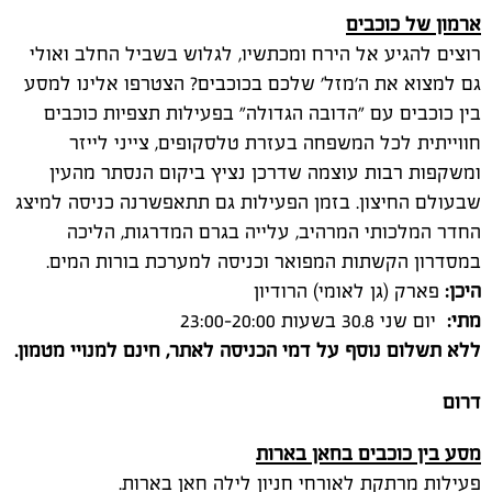
ארמון של כוכבים
רוצים להגיע אל הירח ומכתשיו, לגלוש בשביל החלב ואולי
גם למצוא את ה'מזל' שלכם בכוכבים? הצטרפו אלינו למסע
בין כוכבים עם "הדובה הגדולה" בפעילות תצפיות כוכבים
חווייתית לכל המשפחה בעזרת טלסקופים, צייני לייזר
ומשקפות רבות עוצמה שדרכן נציץ ביקום הנסתר מהעין
שבעולם החיצון. בזמן הפעילות גם תתאפשרנה כניסה למיצג
החדר המלכותי המרהיב, עלייה בגרם המדרגות, הליכה
במסדרון הקשתות המפואר וכניסה למערכת בורות המים.
היכן:
פארק (גן לאומי) הרודיון
מתי:
יום שני 30.8 בשעות 20:00–23:00
ללא תשלום נוסף על דמי הכניסה לאתר, חינם למנויי מטמון.
דרום
מסע בין כוכבים בחאן בארות
פעילות מרתקת לאורחי חניון לילה חאן בארות.