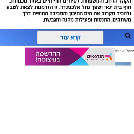
הקהל הרחב והמשפחות לסיורים חווייתיים באזור מכמורת,
חוף בית ינאי ושפך נחל אלכסנדר. זו הזדמנות לצאת לטבע
ולהכיר מקרוב את הים התיכון והסביבה החופית דרך
משחקים, התנסות ופעילות מהנה ומגבשת.
קרא עוד
אשקלונים - המקומון היומי של אשקלון באינטרנט
אולי יעניין אותך גם
תיקון והתקנה שערים חשמליים
משלוחים באשקלון כל העסקים
בדרום
במקום אחד