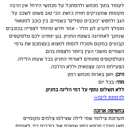
לעמוד בתוך מכתש ולהסתכל על מכתשי הירח? אין הרבה
מקומות שמעניקים חוויה כזאת. הכי טוב פשוט לשכב על
הגב ולחפש "כוכבים נופלים" בשמיים. בין כוכב למטאור
מומלץ להגיע לגן חלל – אזור חדש ומיוחד לצפייה בכוכבים
שנחנך לאחרונה בשטח החניון. בגן ימתינו לכם טלסקופים
קבועים במקום ותוכלו לנסות למצוא בעצמכם את גרמי
השמיים מושכי העין ביותר ולצפות בהם.
הטלסקופים פתוחים לאורחי החניון בכל שעות הלילה.
הפעילות הינה עצמאית וללא הדרכה.
היכן:
חאן בארות מכתש רמון
מתי:
בכל יום
ללא תשלום נוסף על דמי הלינה בחניון
.
להזמנת לינה>>
בחשיפה ארוכה
תערוכת צילומי שמי לילה שצילמו צלמים מקומיים
מאז הוכרז מכתש רמון שמורת אור כוכבים בין־ לאומית