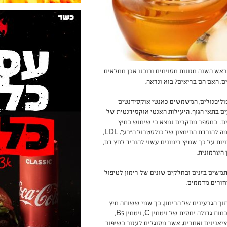
ראש השנה מזונות מסוימים ורובנו אכן ממלאים
. האם הם בריאים? בוא ונראה.
פוליפנולים, המשמשים כאנטי אוקסידנטים
ם בתאי הגוף. היעילות האנטי אוקסידנטית של
ים. במספר מחקרים נמצא כי שימוש במיץ
מה להורדת החימצון של כולסטרול ה"רע",
LDL
,
יות על כך שמיץ רימונים עשוי להוריד לחץ דם,
הערמונית.
משים בזנים ובחלקים שונים של רימון לטיפול
טחורים מדממים.
וך הגרעינים של הרימון, כך שמי ששותה מיץ
כמות גדולה יחסית של ויטמין
C
, ויטמין
B5
,
וציאנינים ואחרים, אשר מסוגלים לעזור בשיפור