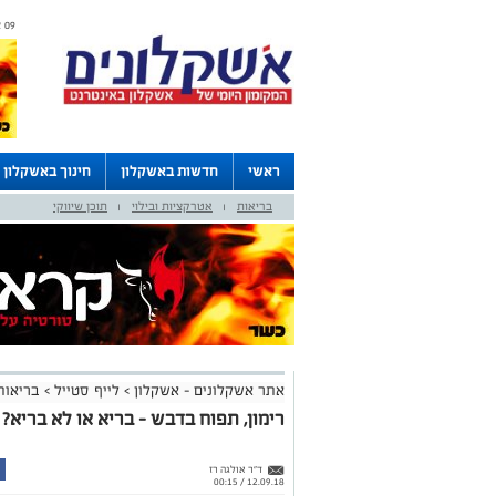
09 אוגוסט 2026 / 12:55
ראשי
חדשות באשקלון
חינוך באשקלון
בריאות
אטרקציות ובילוי
תוכן שיווקי
דרושים באשקלון
לוחות
|
|
אתר אשקלונים - אשקלון
>
לייף סטייל
>
בריאות
רימון, תפוח בדבש – בריא או לא בריא?
ד"ר אולגה רז
12.09.18 / 00:15