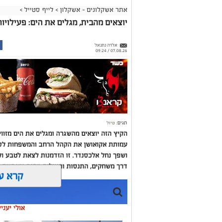
אתר אשקלונים - אשקלון
>
לייף סטייל
>
יוצאים מהבית, מגלים את הים: פעילוי
אלדה נתנאל
07.08.26 / 09:24
תגים:
טיול
הקיץ הזה יוצאים מהשגרה ומגלים את הים מזוו
עמותת אקואושן את הקהל הרחב והמשפחות לסיור
ושפך נחל אלכסנדר. זו הזדמנות לצאת לטבע ול
דרך משחקים, התנסות ופעילות מהנה ומגבשת.
קרא ע
אולי יעני