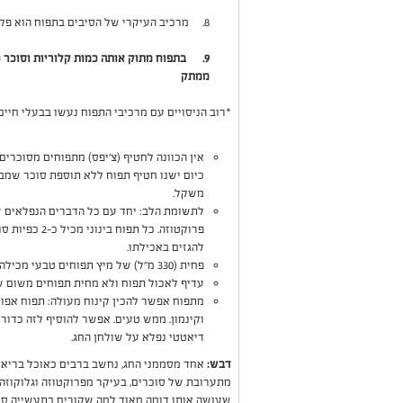
8. מרכיב העיקרי של הסיבים בתפוח הוא פקטין, הנחשב כמועיל בהורדת רמות כולסטרול*
9.
בתפוח מתוק אותה כמות קלוריות וסוכר 
ממתק
*רוב הניסויים עם מרכיבי התפוח נעשו בבעלי חיים
אין הכוונה לחטיף (צ'יפס) מתפוחים מסוכרים
כיום ישנו חטיף תפוח ללא תוספת סוכר שמבח
משקל.
לתשומת הלב: יחד עם כל הדברים הנפלאים ש
פרוקטוזה. כל ת
להגזים באכילתו.
פחית (330 מ"ל) של מיץ תפוחים טבעי מכילה כ- 8 כפיות סוכר
עדיף לאכול תפוח ולא מחית תפוחים משום ש
מתפוח אפשר להכין קינוח מעולה: תפוח אפוי
וקינמון. ממש טעים. אפשר להוסיף לזה כדור 
דיאטטי נפלא על שולחן החג.
דבש:
אחד מסממני החג, נחשב ברבים כאוכל בריאו
מתערובת של סוכרים, בעיקר מפרוקטוזה וגלוקוזה,
שעושה אותו דומה מאוד למה שקורים בתעשייה סיר