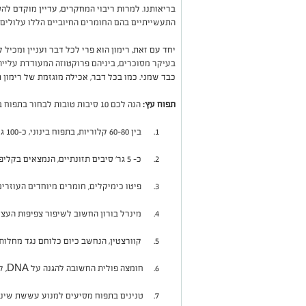
בריאותנו. למרות ריבוי המחקרים, עדיין מוקדם לה
התעשייתיים בהם החומרים החיוביים הללו עלולים 
בעיקר מסוכרים, ביניהם פרוקטוזה המעודדת עלייה
כבד שמני. כמו בכל דבר, אכילה מוגזמת של רימון
תפוח עץ:
הנה לכם 10 סיבות טובות לבחור בתפוח במקום חטיף. תפוח מכיל:
1. בין 60-80 קלוריות, בתפוח בינוני, כ-100 גר'
2. כ- 5 גר' סיבים תזונתיים, הנמצאים בקליפה - סיבה טובה לא לקלף את הפרי
3. פיטו כימיקלים, חומרים מיוחדים העוזרים להילחם עם סרטן ומחלות לב*
4. מינרל בורון החשוב לשיפור צפיפות העצם והעוזר במלחמה במחלות לב*
5. קוורצטין, הנחשב כיום כלוחם נגד מחלות סרטן*
6. חומצה פולית החשובה להגנה על
DNA
, 
7. טנינים בתפוח מסיעים למנוע עששת שינים