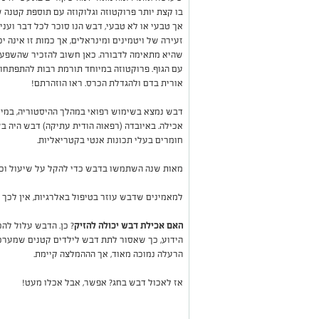
בו קצת יותר פרוקטוזה וגלוקוזה עם תוספת קטנה 
אך טבעי או לא טבעי, דבש הנו סוכר לכל דבר ועניין
זעירה של ויטמינים ומינראלים, אך כמות זו אינה י
שהיא מתאימה לדבורה. כאן חשוב להזכיר שהשפעת
עם הגוף. פרוקטוזה במיוחד תורמת רבות להתפתחות
אורית בדם ולהגדלת הכרס. ראו הוזהרתם!
דבש נמצא בשימוש רפואי במהלך ההיסטוריה, במיו
אכילה. באיובדה (רפאוה הודית עתיקה) דבש היה ב
חומרים בעלי תכונות אנטי בקטריאליות.
מאות שנה השתמשו בדבש כדי להקל על שיעול וכאב
למאמינים שדבש עוזר בטיפול באלרגיות, אין לכך 
האם אכילת דבש יכולה להזיק
? כן. הדבש עלול להכ
הידוע, כך שאסור לתת דבש לילדים קטנים שמערכ
הרעלה נמוכה מאוד, אך הההמלצה קיימת.
אז לאכול דבש בחג? אפשר, אבל אכלו מעט!