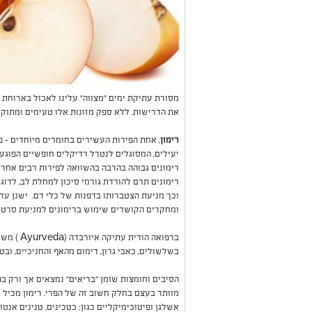
מסורת עתיקת ימים "מצווה" עלינו לאכול בארוחת 
את הדרישות. ללא ספק מזונות אלו טעימים ומתוקים
רימון
, אחת הפירות העשירים בחומרים מיוחדים – 
יעילים, המסוגלים לנטרל רדיקלים חופשיים הפוגעי
רימונים גבוהה בהרבה בהשוואה לפירות רבים אחר
רימונים תרם להורדת גורמי סיכון למחלת לב, לדוג
וכך מניעת הצטברותו בדפנות של כלי דם. ישנן עדו
ומחקרים הקושרים שימוש ברימונים למניעת סרטן 
ברפואה הודית עתיקה איורבדה (
Ayurveda
) משת
בשלשולים, כאבי גרון, דימום מהאף והחניכיים, וב
הסיבים וחומצות שומן "בריאים" נמצאים אך ורק בת
מוותר בעצם בחלק חשוב זה של הפרי. רימון מכיל 
אשלגן ופיטוכימיקליים כגון: כטכינים, טנינים אנט