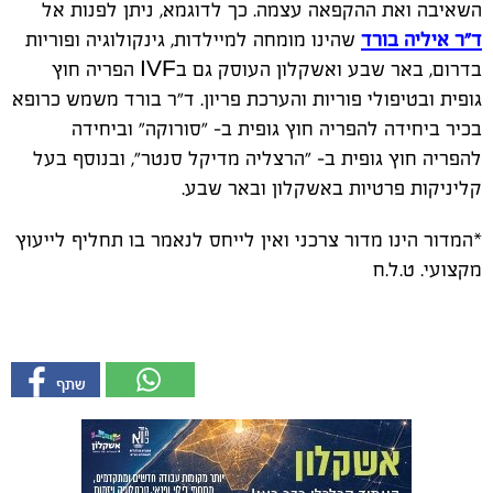
השאיבה ואת ההקפאה עצמה. כך לדוגמא, ניתן לפנות אל
ד"ר איליה בורד
שהינו מומחה למיילדות, גינקולוגיה ופוריות
בדרום, באר שבע ואשקלון העוסק גם ב
IVF
הפריה חוץ
גופית ובטיפולי פוריות והערכת פריון. ד"ר בורד משמש כרופא
בכיר ביחידה להפריה חוץ גופית ב- "סורוקה" וביחידה
להפריה חוץ גופית ב- "הרצליה מדיקל סנטר", ובנוסף בעל
קליניקות פרטיות באשקלון ובאר שבע.
*המדור הינו מדור צרכני ואין לייחס לנאמר בו תחליף לייעוץ
מקצועי. ט.ל.ח