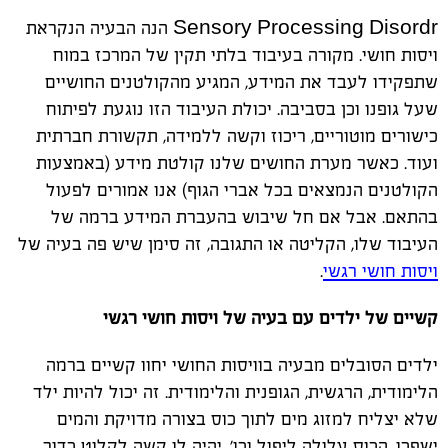
Sensory Processing Disordr
הנה הבעיה הנקראת
ויסות חושי. מקורה בעיבוד בלתי תקין של המרכז במוח
שתפקידו לעבד את המידע, המגיע מהקולטנים החושיים
שעל גופנו וכן בסביבה. יכולת העיבוד הזו נוגעת לפיתוח
כישורים מוטוריים, ריכוז וקשה ללמידה, תקשורת חברתית
ועוד. כאשר מערת החושים שלנו קולטת מידע (באמצעות
הקולטנים הנמצאים בכל אברי הגוף) אנו אמורים לפעול
בהתאם. אבל אם חל שיבוש בהעברת המידע ברמה של
העיבוד שלו, הקליטה או התגובה, זה סימן שיש פה בעיה של
ויסות חושי רגשי
.
קשיים של ילדים עם בעיה של ויסות חושי רגשי
ילדים הסובלים מבעיה בוויסות החושי יחוו קשיים ברמה
הלימודית, הרגשית, הגופנית והלימודית. זה יכול להיות ילד
שלא יצליח למזוג מים לתוך כוס בצורה מדויקת והמים
ישפכו, הכוס עלולה ליפול וכו'. יהיה לו קשה לקלוט כדור