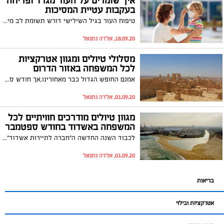
איך שומרים על העור מגרד ופריחה
בעקבות עטיית המסיכות
טיפוח העור בגיל השילישי דורש תשומת לב מיוחדת ושונה מטיפול בעור בגיל צעיר יותר. לדברי רונית שגב, מדענית, חוקרת עור, בעלת חברת הקוסמטיקה המדעית ביופור :"את העור אפשר להתחיל לטפח בכל גיל ולקבל תוצאות. ככל שמתחילים מוקדם יותר התוצאות תהיינה טובות יותר. מי שהחלה טיפוח נכון ואנטי אייג'ינג בהתאם לגילה, כבר בשנות ה-30 לחייה, תגיע לגיל 60 עם עור טוב מוצק וצעיר יותר מכפי הגיל הביולוגי. אבל... גם בת 60 שהחליטה לחדש את עורה מכאן מאילך, תוכל לקבל בתוך מספר חודשים עור שנראה צעיר יותר מכפי גילו הביולוגי."
18.09.20, אלדה נתנאל
מסלולי טיולים ומגוון אטרקציות
לכל המשפחה באזור הדרום
אמנם החופש הגדול כבר מאחורינו,אך חודש ספטמבר לפנינו ובו מגוון טיולים באזור הדרום והשפלה אז ערכנו עבורכם רשימה של כל הפעילויות אשר יתקיימו בחודש הקרוב בשמורות הטבע ואתרי המורשת.כל האטרקציות פועלות בהתאם להנחיות התו הסגול, תהנו
01.09.20, אלדה נתנאל
מגוון טיולים מודרכים חוויתיים לכל
המשפחה באשדוד בחודש ספטמבר
לכבוד השנה החדשה ה"חברה לתיירות אשדוד" מזמינה אתכם לצאת למגוון סיורים מודרכים המתאימים לכל המשפחה. המסלולים יחשפו אתכם לנקודות שונות ונסתרות בעיר, שאפילו תושביה הוותיקים לא מכירים את כולן. הסיורים מועברים על ידי מורי דרך מוסמכים מקומיים, הסיורים מתקיימים תוך שמירה על הנחיות משרד הבריאות והקפדה מקסימלית על היגיינה, מדידת חום ועטיית מסיכות
01.09.20, אלדה נתנאל
בריאות
אטרקציות ובילוי