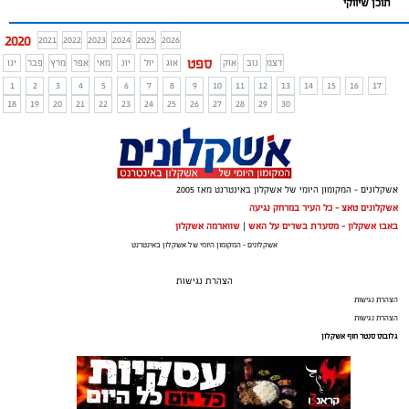
תוכן שיווקי
2020
2021
2022
2023
2024
2025
2026
ספט
דצמ
נוב
אוק
אוג
יול
יונ
מאי
אפר
מרץ
פבר
ינו
1
2
3
4
5
6
7
8
9
10
11
12
13
14
15
16
17
18
19
20
21
22
23
24
25
26
27
28
29
30
אשקלונים - המקומון היומי של אשקלון באינטרנט מאז 2005
אשקלונים טאצ - כל העיר במרחק נגיעה
באבו אשקלון - מסעדת בשרים על האש
|
שווארמה אשקלון
אשקלונים - המקומון היומי של אשקלון באינטרנט
הצהרת נגישות
הצהרת נגישות
הצהרת נגישות
גלובוס סנטר חוף אשקלון