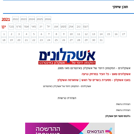
תוכן שיווקי
2021
2022
2023
2024
2025
2026
ינו
דצמ
נוב
אוק
ספט
אוג
יול
יונ
מאי
אפר
מרץ
פבר
1
2
3
4
5
6
7
8
9
10
11
12
13
14
15
16
17
18
19
20
21
22
23
24
25
26
27
28
29
30
31
אשקלונים - המקומון היומי של אשקלון באינטרנט מאז 2005
אשקלונים טאצ - כל העיר במרחק נגיעה
באבו אשקלון - מסעדת בשרים על האש
|
שווארמה אשקלון
אשקלונים - המקומון היומי של אשקלון באינטרנט
הצהרת נגישות
הצהרת נגישות
הצהרת נגישות
גלובוס סנטר חוף אשקלון