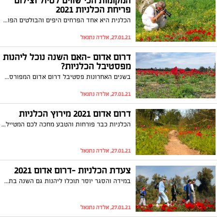
המקומות הכי שווים לטיול וצילום
פריחת הכלניות 2021
הכלנית היא אחד הפרחים היפים והבולטים הפורחים בעיצומו של החורף באזור הדרום, מרבדי הכלניות, בעיקר האדומות, הם ממאפייני הטבע והנוף המרשימים ביותר בעונת הפריחה של החורף בין יישובי הדרום. אין כמו לצאת לטבע ולצלם את המרבדים האדומים. אם אתם גרים באחד מהאזורים המצוינים ברשימה גם בתקופת הסגר תוכלו ליהנות מהמחזה המרהיב בתנאי זה בטווח ה1000 מטר. אחרת תמתינו בסבלנות שהממשלה תאשר את סיום הסגר והחזרה לטבע. אל דאגה הכלניות איתנו עד מרץ.
27.01.21, אלדה נתנאל
דרום אדום -האם השנה נוכל ליהנות
מפסטיבל הכלניות?
בשנים האחרונות פסטיבל דרום אדום המפורסם ופריחת הכלניות האדומות בצפון הנגב משאירות סימן שאלה גדול בקרבי שוחרי הטבע האם יתקיים הפסטיבל ? בשנים קודמות מה שמנע או ביטל חלק מהאירועים היה טרור הבלונים והסלמה מצד לוחמי הטרור שמעבר לגדר -רצועת עזה. אלה שהשנה מה שעלול למנוע מ את פתיחת הפסטיבל וההנאה ממרבדי הכלניות הוא לא אחר מנגיף הקורונה . בממשלה הבטיחו שהסגר יהיה רק לשבועיים ומארגני הפסטיבל ומהטיילים היו אופטימיים אלה שכעת הסגר נמשך ונמשך אך הכלניות כבר בשיא פריחתן ואין מי שיבקר, אלה אם אתם גרים בסמוך והנוף האדמוני הוא חלק מטווח 1000 מטר שמותר לכם לטייל בו
27.01.21, אלדה נתנאל
דרום אדום 2021 מירוץ הכלניות
הכלניות כבר פורחות והטבע מחכה לכם המטיילים אך השנה בשונה משנים קודמות השנה אתם בוחרים מתי לרוץ. מארגני הפסטיבל שינו את הפורמט של מירוץ הכלניות ואפשרו לכם לקבוע לרוץ עם מי שבא לכם, ומתי שבא לכם מירוץ הכלניות ימשך על פני 5 ימים: שני-שישי 8-12.2.21 המירוץ ייצא מחניון באר מרווה מול קיבוץ עלומים. לנוחיות הרצים הוסדרו מגרשי חניה בסמוך לנקודת היציאה למירוץ.
27.01.21, אלדה נתנאל
צעדת הכלניות -דרום אדום 2021
במידה והסגר יוסר תוכלו ליהנות גם השנה בתקופת הקורונה בצעדת הכלניות המסורתית רק שהשנה היא תהיה במתכונת שונה - השנה תתקיים הצעדה באופן שונה ומהנה. היא תתקיים למשך מספר ימים לנוחיות הצועדים. בוחרים את היום והשעה שרוצים, בוחרים שותפים לצעדה, ויוצאים לצעוד בכיף בין שדות ירוקים, שמים כחולים, מרחבים פתוחים, פריחה ואוויר נקי.
27.01.21, אלדה נתנאל