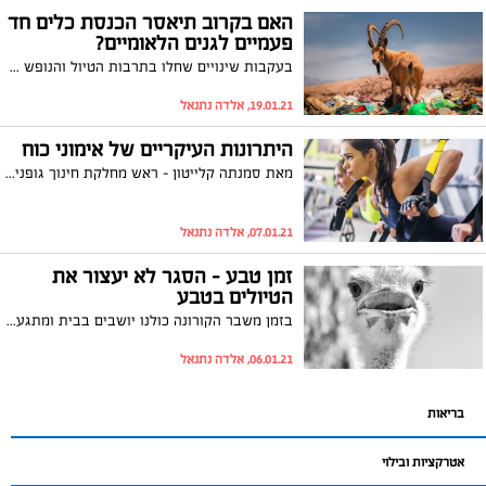
האם בקרוב תיאסר הכנסת כלים חד
פעמיים לגנים הלאומיים?
בעקבות שינויים שחלו בתרבות הטיול והנופש בחיק הטבע בקרב הציבור הישראלי, השרה להגנת הסביבה גילה גמליאל, מקדמת תיקון לכללי הסדרים וההתנהגות בגנים הלאומיים שקבועים כיום בחוק עזר לגנים לאומיים משנות ה-60. לאחר המלצת רשות הטבע והגנים, השרה גמליאל תשלים בימים הקרובים את השגת האישורים הנדרשים ממשרדי הפנים, הביטחון והתחבורה, ובקרוב תעביר את הכללים לועדת הפנים והגנת הסביבה, במטרה לאשר את הכללים עוד במהלך הכנסת ה- 23.
19.01.21, אלדה נתנאל
היתרונות העיקריים של אימוני כוח
מאת סמנתה קלייטון - ראש מחלקת חינוך גופני בהרבלייף העולמית "בכל גיל ניתן ליהנות מאימוני כוח. עם זאת, רוב האנשים נוטים להתמקד רק באימוני קרדיו, הידועים גם כפעילות אירובית". אומרת סמנתה קלייטון - ראש מחלקת חינוך גופני בהרבלייף העולמית. לפי סקר שנערך בשנת 2018 בארה"ב, כ-53.3 אחוזים מהמבוגרים האמריקאים עמדו בהמלצות לפעילות גופנית אירובית; כלומר, הם הלכו או רצו במשך כ-30 דקות לפחות בכל יום. עם זאת, רק כ-23.2 אחוזים עמדו בהמלצות לפעילות אירובית משולבת באימוני כוח.
07.01.21, אלדה נתנאל
זמן טבע - הסגר לא יעצור את
הטיולים בטבע
בזמן משבר הקורונה כולנו יושבים בבית ומתגעגעים לטיולים בטבע, לחיות, ולנופים היפים שבחוץ ברשות הטבע והגנים השיקו מגוון סרטונים וחידות על הטבע היפה בארצנו הנקרא "זמן טבע "
06.01.21, אלדה נתנאל
בריאות
אטרקציות ובילוי