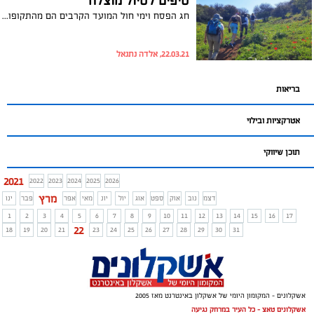
טיפים לטיול מוצלח
חג הפסח וימי חול המועד הקרבים הם מהתקופות המבוקשות ביותר לטיולים בטבע, כאשר רבבות מטיילים מנצלים את אווירת החג, החופש מהעבודה ומזג האוויר הנעים, כדי לטייל בשמורות הטבע והגנים הלאומים, ליהנות מהפריחה היפה וגם משלל הפעלות וחוויות המוצעות לקהל הרחב. יחד עם זאת כדי שהטיול ייזכר כחוויה חיובית וכדי שנחזור הביתה בשלום חשוב להקפיד על מספר כללים.
22.03.21, אלדה נתנאל
בריאות
אטרקציות ובילוי
תוכן שיווקי
2021
2022
2023
2024
2025
2026
מרץ
דצמ
נוב
אוק
ספט
אוג
יול
יונ
מאי
אפר
פבר
ינו
1
2
3
4
5
6
7
8
9
10
11
12
13
14
15
16
17
22
18
19
20
21
23
24
25
26
27
28
29
30
31
אשקלונים - המקומון היומי של אשקלון באינטרנט מאז 2005
אשקלונים טאצ - כל העיר במרחק נגיעה