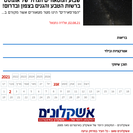
שבוע המטאורים הגדול של אוגוסט
ברשות הטבע והגנים בצפון ובדרום!
"הפרסאידים" הינו מטר מטאורים אשר מקורם בשרידי אבק שהותיר אחריו כוכב שביט במסלולו סביב השמש. פעם בשנה, כשכדור הארץ עובר בשובל השאריות של השביט, פוגעים המטאורידים באטמוספירה במהירות של 59 ק"מ לשנייה ויוצרים מופע שמימי מרהיב ביופיו! בין התאריכים 8-15.8.21 תוכלו למצוא לכם את הלילה המתאים, לשכב על הגב, לספור כוכבים נופלים ולהביט על מופע מרהיב בשמים.
02.08.21, אלדה נתנאל
בריאות
אטרקציות ובילוי
תוכן שיווקי
2021
2022
2023
2024
2025
2026
אוג
דצמ
נוב
אוק
ספט
יול
יונ
מאי
אפר
מרץ
פבר
ינו
2
1
3
4
5
6
7
8
9
10
11
12
13
14
15
16
17
18
19
20
21
22
23
24
25
26
27
28
29
30
31
אשקלונים - המקומון היומי של אשקלון באינטרנט מאז 2005
אשקלונים טאצ - כל העיר במרחק נגיעה