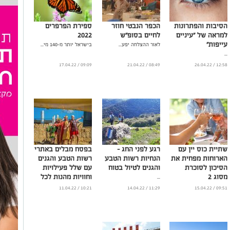
הסיבות והפתרונות
הכפר הנבטי חוזר
ספירת הפרפרים
למראה של "עיניים
לחיים בסופ"ש
2022
עייפות"
לאור ההצלחה יפע...
בישראל יותר מ-140 מי...
...
09:09 / 17.04.22
08:49 / 21.04.22
12:58 / 26.04.22
שתיית כוס יין עם
רגע לפני החג –
בפסח מבלים באתרי
הארוחות מפחית את
הנחיות רשות הטבע
רשות הטבע והגנים
הסיכון לסוכרת
והגנים לטיול בטוח
עם שלל פעילויות
מסוג 2
וחוויות מהנות לכל
...
המשפחה
...
10:21 / 11.04.22
11:29 / 14.04.22
09:51 / 15.04.22
...