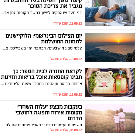
קיצור משך השינה בגיל ההתבגרות
מגביר את צריכת הסוכר
בני נוער שנאבקים לישון במשך תקופות זמן ארוכות נוטים לאכול יותר מזונות מתוקים מאלה שישנים את כמות השינה המומלצת, כך דיווח מחקר אחרון. תוצאות המחקר התפרסמו בכתב העת הרפואי Sleep
28.08.22, תוכן שיווקי
יום הצילום הבינלאומי: הלוקיישנים
לתמונה המושלמת
צלמי טבע מושבעים? הכתבה הזו בשבילכם. צאו לטבע הישראלי וגלו בעדשת המצלמה את הצילומים הכי יפים. המקומות המיוחדים וכל מה שאתם צריכים לקחת איתכם
18.08.22, אלדה נתנאל
לקראת החזרה לבית הספר: כך
תכינו קופסאות אוכל בריאות ומזינות
ארוחה בריאה ומאוזנת במהלך שעות הלימודים היא חשובה וחיונית מאד ליכולת הריכוז של הילדים. איזון נכון וגיוון של מזונות הם המפתח לארוחה בריאה שתספק לילדים את כל אבות המזון שהם צריכים ותספק להם את האנרגיה הדרושה כדי לעבור את יום הלימודים בצורה הטובה ביותר. אבל ילדים מטעם הם בררניים, לעיתים מפונקים ולא אוהבים לגוון ולעיתים יעדיפו לנצל את 10 דקות ההפסקה למשחק כדורגל על פני ארוחה קלה ומזינה.
15.08.22, תוכן שיווקי
בעקבות מבצע "עלות השחר"
מקומות אירוח והפוגה לתושבי
הדרום
משפחות ועסקים מרחבי הארץ פותחים את לבם ושעריהם לתושבי הדרום אירוח והטבות להפוגה, הרשימה המלאה :
06.08.22, אלדה נתנאל