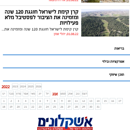
01.08.22, אלדה נתנאל
קרן קימת לישראל חוגגת 120 שנה
ומזמינה את הציבור לפסטיבל מלא
פעילויות
קרן קימת לישראל חוגגת 120 שנה ומזמינה את הציבור לפסטיבל של הופעות ופעילויות אומנותיות מרהיבות, קבלת שבת מוזיקלית, ושלל אירועי אוהבים לכבוד ט"ו באב
01.08.22, יהלי אוזן
בריאות
אטרקציות ובילוי
תוכן שיווקי
2022
2023
2024
2025
2026
אוג
דצמ
נוב
אוק
ספט
יול
יונ
מאי
אפר
מרץ
פבר
ינו
1
2
3
4
5
6
7
8
9
10
11
12
13
14
15
16
17
18
19
20
21
22
23
24
25
26
27
28
29
30
31