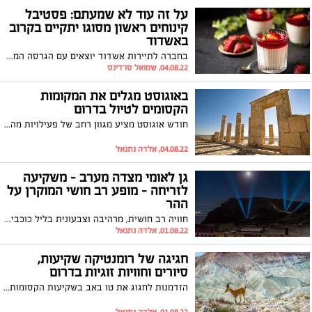
על זה עוד לא שמעתם: פסטיבל
קינוחים ראשון מסוגו יתקיים בקרוב
באשדוד
בחברה לתיירות אשדוד יוצאים עם הגרסה המתוקה של "עמים וטעמים" והפעם על טהרת הקינוחים. בסה"כ ישתתפו בפסטיבל שזכה לשם "קרם דה לה קרם" כ-30 קונדיטוריות, שיציעו קינוחים במחיר של עד 20 שקלים למנה. תרשמו לעצמכם: 22-23.08, ברחבי העיר
04.08.22, שמואל סרדינס
באוגוסט מגלים את המקומות
הקסומים לטיול בדרום
חודש אוגוסט מציע מגוון רחב של פעילויות מהנות ואירועים חווייתיים לכל הגילים. ריכזנו עבורכם את כל האטרקציות באזור הדרום ברשימה תוכלו למצוא את הפעילות האהובה עליכם וליהנות מבילוי מיוחד בטבע ובאתרים ההיסטוריים צאו ליהנות מחופשת הקיץ ומבילוי עם משפחה או חברים קרובים במקומות היפים ביותר שיספקו לכם חוויה בלתי נשכחת
04.08.22, אלדה נתנאל
גן לאומי מצדה מערב - משקיעה
לזריחה – מופע רב חושי המוקרן על
ההר
חוויה רב חושית, מרהיבה וצבעונית בליל כוכבים אל מול הר המצדה. החיזיון האורקולי החדש במצדה הוא מופע מרהיב אשר מוקרן על גבי ההר, בשילוב הקרנות ענק בטכנולוגית VIDEO MAPPING, תאורה מתקדמת ופסקול ייחודי שהולחן על ידי שלמה גרוניך.
01.08.22, אלדה נתנאל
חגיגה של רומנטיקה שקיעות,
סיורים וחוויות זוגיות בדרום
הזדמנות לחגוג את טו באב בשקיעות הקסומות של אזור הדרום ריכזנו עבורכם מספר המלצות , תהנו !